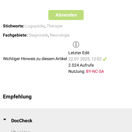
Schrey-Dern, D. Pathogenese, Diagnostik und Behandlung von
Redeflussstörungen.
Von Tiling, J. (2019). Stottern (Redeflussstörung mit Beginn in der
Absenden
Kindheit). In Lehrbuch der Verhaltenstherapie, Band 3:
Psychologische Therapie bei Indikationen im Kindes-und Jugendalter
Stichworte:
Logopädie
,
Therapie
(pp. 383-396). Berlin, Heidelberg: Springer Berlin Heidelberg.
Fachgebiete:
Diagnostik
,
Neurologie
Letzter Edit:
Wichtiger Hinweis zu diesem Artikel
22.07.2025, 12:02
2.024 Aufrufe
Nutzung:
BY-NC-SA
Empfehlung
DocCheck