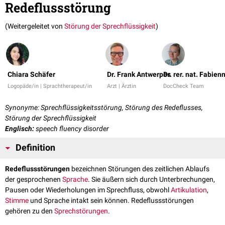
Redeflussstörung
(Weitergeleitet von
Störung der Sprechflüssigkeit
)
Chiara Schäfer
Dr. Frank Antwerpes
Dr. rer. nat. Fabie
Logopäde/in | Sprachtherapeut/in
Arzt | Ärztin
DocCheck Team
Synonyme: Sprechflüssigkeitsstörung, Störung des Redeflusses,
Störung der Sprechflüssigkeit
Englisch:
speech fluency disorder
Definition
Redeflussstörungen
bezeichnen Störungen des zeitlichen Ablaufs
der gesprochenen
Sprache
. Sie äußern sich durch Unterbrechungen,
Pausen oder Wiederholungen im Sprechfluss, obwohl
Artikulation
,
Stimme
und Sprache intakt sein können. Redeflussstörungen
gehören zu den
Sprechstörungen
.