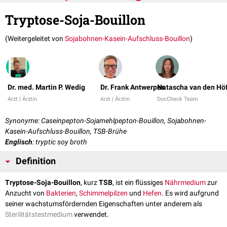
Tryptose-Soja-Bouillon
(Weitergeleitet von
Sojabohnen-Kasein-Aufschluss-Bouillon
)
Dr. med. Martin P. Wedig
Dr. Frank Antwerpes
Natascha van den Hö
Arzt | Ärztin
Arzt | Ärztin
DocCheck Team
Synonyme: Caseinpepton-Sojamehlpepton-Bouillon, Sojabohnen-
Kasein-Aufschluss-Bouillon, TSB-Brühe
Englisch
: tryptic soy broth
Definition
Tryptose-Soja-Bouillon
, kurz
TSB
, ist ein flüssiges
Nährmedium
zur
Anzucht von
Bakterien
,
Schimmelpilzen
und
Hefen
. Es wird aufgrund
seiner wachstumsfördernden Eigenschaften unter anderem als
Sterilitätstestmedium
verwendet.