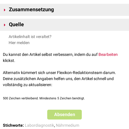
Zusammensetzung
1 Liter Nährmedium enthält:
Quelle
17 g
pankreatisch
verdautes
Caseinpepton
3 g
papainisch
verdautes Sojamehlpepton
BD
; BD Tryptic Soy Broth
Artikelinhalt ist veraltet?
5 g
Natriumchlorid
Hier melden
2,5 g
Dikaliumhydrogenphosphat
2,5 g
Glucosemonophosphat
Du kannst den Artikel selbst verbessern, indem du auf
Bearbeiten
Der
pH-Wert
der Bouillon liegt bei 7,3 ± 0,2. Keime erzeugen eine
klickst.
sichtbare Trübung des Mediums.
Alternativ kümmert sich unser Flexikon-Redaktionsteam darum.
Deine zusätzlichen Angaben helfen uns, den Artikel schnell und
vollständig zu aktualisieren:
500
Zeichen verbleibend. Mindestens 5 Zeichen benötigt.
Absenden
Stichworte:
Labordiagnostik
,
Nährmedium