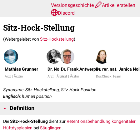
Versionsgeschichte
Artikel erstellen
Discord
Sitz-Hock-Stellung
(Weitergeleitet von
Sitz-Hockstellung
)
Mathias Grunner
Dr. No
Dr. Frank Antwerpes
Dr. rer. nat. Janica No
Arzt | Ärztin
Arzt | Ärztin
Arzt | Ärztin
DocCheck Team
Synonyme: Sitz-Hockstellung, Sitz-Hock-Position
Englisch
: human position
Definition
Die
Sitz-Hock-Stellung
dient zur
Retentionsbehandlung
kongenitaler
Hüftdysplasien
bei
Säuglingen
.