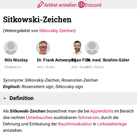
Artikel erstellen
Discord
Sitkowski-Zeichen
(Weitergeleitet von
Sitkovskiy-Zeichen
)
Nils Nicolay
Dr. Frank Antwerpes
Bijan Fink
Dr. med. Ibrahim Güler
Student/in
Arzt | Ärztin
Arzt | Ärztin
Arzt | Ärztin
Synonyme: Sitkovskiy-Zeichen, Rosenstein-Zeichen
Englisch:
Rosenstein's sign, Sitkovskiy sign
Definition
Als
Sitkowski-Zeichen
bezeichnet man die bei
Appendizitis
im Bereich
des rechten
Unterbauches
auslösbaren
Schmerzen
, durch die
Dehnung und Entlastung der
Bauchmuskulatur
in
Linksseitenlage
entstehen.