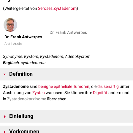
(Weitergeleitet von
Seröses Zystadenom
)
Dr. Frank Antwerpes
Dr. Frank Antwerpes
Arzt | Ärztin
Synonyme: Kystom, Kystadenom, Adenokystom
Englisch
: cystadenoma
Definition
Zystadenome
sind
benigne
epitheliale
Tumoren
, die
drüsenartig
unter
Ausbildung von
Zysten
wachsen. Sie können ihre
Dignität
ändern und
in
Zystadenokarzinome
übergehen.
Einteilung
Nach ihrem makroskopischen Aspekt auf der Schnittfläche
Vorkommen
unterscheidet man unter anderem: