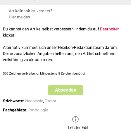
Seröse
Zystadenome: Seröse Flüssigkeit in den Zysten
Zystadenome treten in verschiedenen Organen auf, z.B.:
Artikelinhalt ist veraltet?
Muzinöse
Zystadenome:
Schleim
(Mucus) in den Zysten
im
Eierstock
:
Zystadenom (Ovar)
Hier melden
Darüber hinaus gibt es histologische Mischformen, die
seromuzinösen
in der
Bauchspeicheldrüse
:
Zystadenom (Pankreas)
Zystadenome.
in der
Leber
:
Zystadenom (Leber)
Du kannst den Artikel selbst verbessern, indem du auf
Bearbeiten
klickst.
Alternativ kümmert sich unser Flexikon-Redaktionsteam darum.
Deine zusätzlichen Angaben helfen uns, den Artikel schnell und
vollständig zu aktualisieren:
500
Zeichen verbleibend. Mindestens 5 Zeichen benötigt.
Absenden
Stichworte:
Neoplasie
,
Tumor
Fachgebiete:
Pathologie
Letzter Edit: