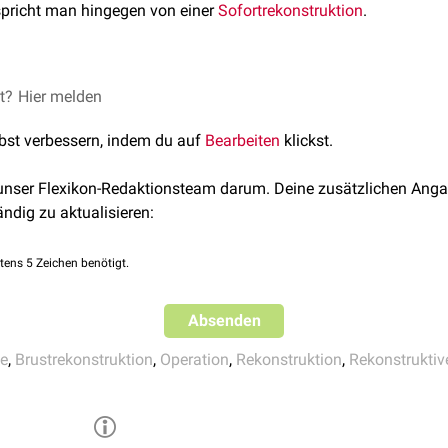
spricht man hingegen von einer
Sofortrekonstruktion
.
konstruktion sind zeitlich verzögerte Eingriffe nach
et?
Hier melden
Notfällen
, be
eiteren Verlauf die Rekonstruktion erfolgt. Ein weiteres Beispiel 
lbst verbessern, indem du auf
Bearbeiten
klickst.
rust
bei Zustand nach
Mastektomie
aufgrund eines
Mammakar
t beispielsweise bei unzureichendem
Hautweichteilmantel
und
E
 unser Flexikon-Redaktionsteam darum. Deine zusätzlichen Anga
en Eingriff.
ändig zu aktualisieren:
tens 5 Zeichen benötigt.
Absenden
ie
,
Brustrekonstruktion
,
Operation
,
Rekonstruktion
,
Rekonstruktiv