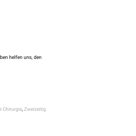
i denen initial die
ist die
zinoms
. Dabei erfolgt die
xpandereinlage
erst im
ben helfen uns, den
e Chirurgie
,
Zweizeitig