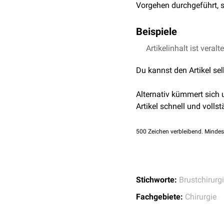
Vorgehen durchgeführt, 
Beispiele
Beispiele für eine Spätre
Artikelinhalt ist veralt
Akutbehandlung
und im w
Du kannst den Artikel se
Spätrekonstruktion der
B
Rekonstruktion der Brus
Alternativ kümmert sich
Verlauf und nicht im selb
Artikel schnell und vollst
500
Zeichen verbleibend. Mindes
Stichworte:
Brustchirurg
Fachgebiete:
Chirurgie