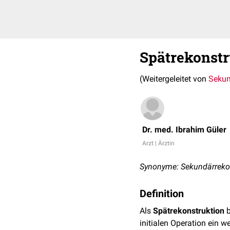
Spätrekonstr
(Weitergeleitet von
Sekun
Dr. med. Ibrahim Güler
Arzt | Ärztin
Synonyme: Sekundärrekon
Definition
Als
Spätrekonstruktion
b
initialen Operation ein w