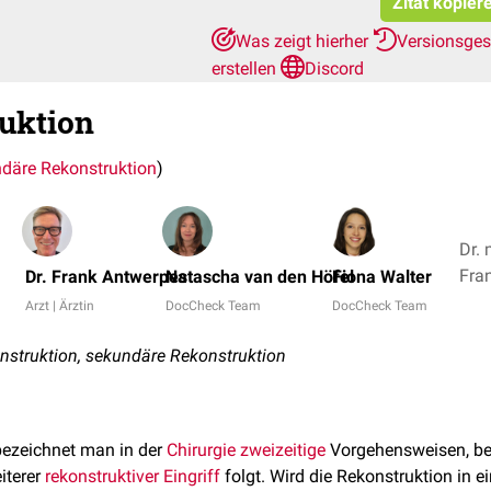
Zitat kopier
Was zeigt hierher
Versionsge
erstellen
Discord
uktion
däre Rekonstruktion
)
Dr. 
Dr. Frank Antwerpes
Natascha van den Höfel
Fiona Walter
Arzt | Ärztin
DocCheck Team
DocCheck Team
struktion, sekundäre Rekonstruktion
ezeichnet man in der
Chirurgie
zweizeitige
Vorgehensweisen, be
eiterer
rekonstruktiver
Eingriff
folgt. Wird die Rekonstruktion in 