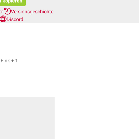
t kopieren
er
Versionsgeschichte
Discord
Dr. med. Ibrahim Güler, Bijan Fink + 1