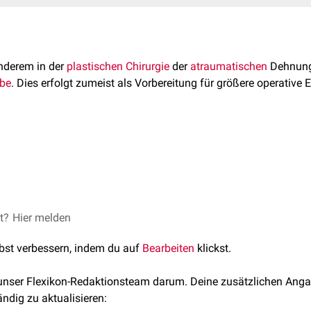
nderem in der
plastischen Chirurgie
der
atraumatischen
Dehnung
be
. Dies erfolgt zumeist als Vorbereitung für größere operative E
 Expandersystems ist ein sukzessives Befüllen und Ausdehnen d
ehnung des Gewebes kommt es zur mechanischen Beanspruchung
s eine Anregung der
Neoangiogenese
und eine erhöhte
Zellprol
et?
webeexpansion (Expander), alloplastische Materialien und Imp
Hier melden
h Krebserkrankungen
e 2011. Springer, abgerufen am 11.12.2020
lbst verbessern, indem du auf
Bearbeiten
klickst.
 unser Flexikon-Redaktionsteam darum. Deine zusätzlichen Anga
ändig zu aktualisieren: