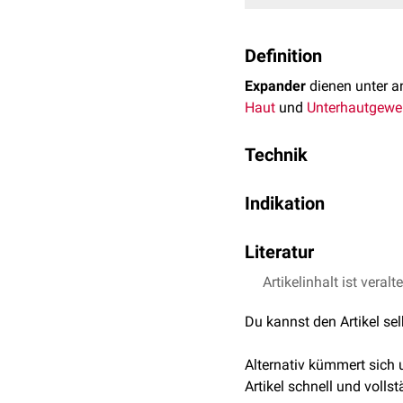
Definition
Expander
dienen unter a
Haut
und
Unterhautgewe
Technik
Nach Implantation eines
Indikation
Ventil möglich. Durch D
Ischämie
von Gewebe, wa
Brustvergrößerung
Literatur
Lappenplastiken
Verbrennungen
Artikelinhalt ist veralt
Meyer-Marcotty M.
Ge
Rekonstruktionen
nac
Plastischen Chirurgi
Du kannst den Artikel se
Alternativ kümmert sich
Artikel schnell und vollst