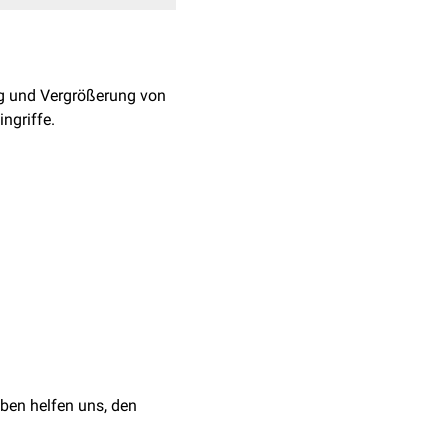
 und Vergrößerung von
ingriffe.
es Expanders über ein
 und partiell zur
iferation
zur Folge hat.
lantate
, In: Praxis der
ben helfen uns, den