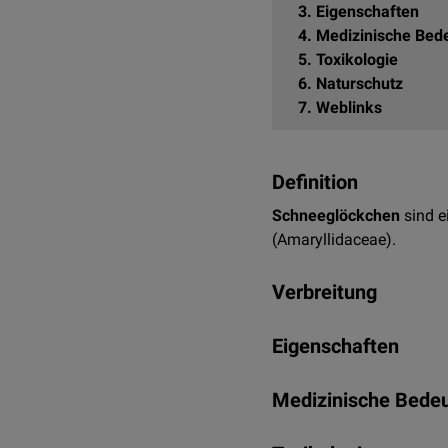
3
Eigenschaften
4
Medizinische Bed
5
Toxikologie
6
Naturschutz
7
Weblinks
Definition
Schneeglöckchen
sind e
(Amaryllidaceae).
Verbreitung
Schneeglöckchen kommen 
Eigenschaften
Arten unterschieden, in D
Schneeglöckchen" (
Galan
Es handelt sich um bis z
Medizinische Bede
April. Schneeglöckchen be
und länglich lineal gefor
Galantamin wirkt als
Ace