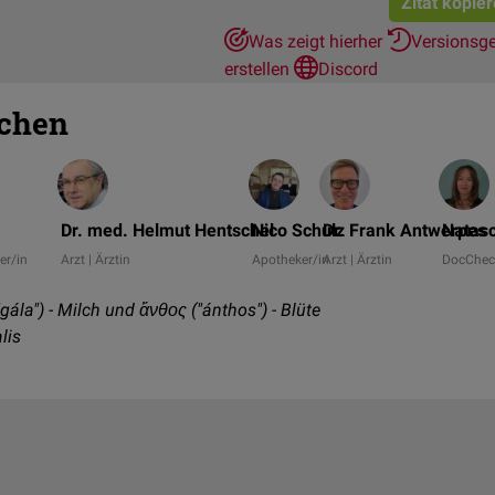
Zitat kopie
Was zeigt hierher
Versionsg
erstellen
Discord
chen
Dr. med. Helmut Hentschel
Nico Schulz
Dr. Frank Antwerpes
Natasc
er/in
Arzt | Ärztin
Apotheker/in
Arzt | Ärztin
DocChec
gála") - Milch und ἄνθος ("ánthos") - Blüte
lis