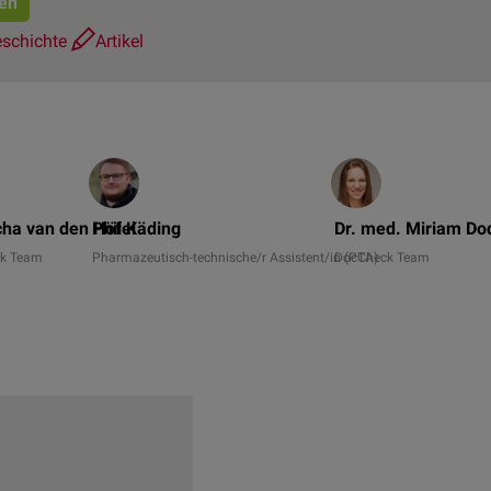
ren
eschichte
Artikel
ha van den Höfel
Phil Käding
Dr. med. Miriam D
k Team
Pharmazeutisch-technische/r Assistent/in (PTA)
DocCheck Team