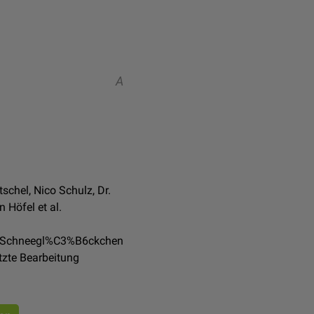
A
chel, Nico Schulz, Dr.
 Höfel et al.
de/Schneegl%C3%B6ckchen
tzte Bearbeitung