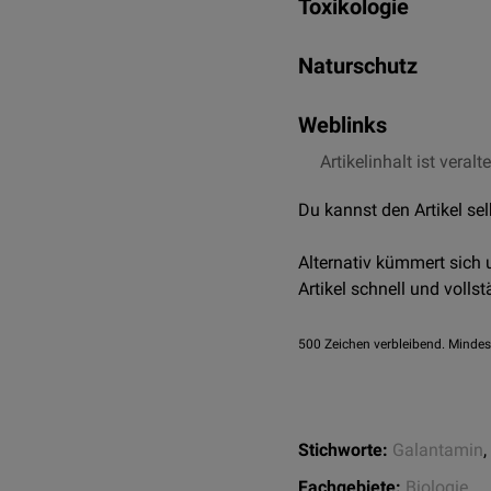
Samenkapsel.
Toxikologie
Die Zwiebeln enthalten b
Schneeglöckchenzwiebel
Naturschutz
Symptome
wie
Bauchsc
hohen Dosierungen auc
Das echte Schneeglöckch
eine Flüssigkeitsgabe, s
Weblinks
geschützt. Auf der Roten 
das Gift entfernt, sowie
als stark gefährdet.
Artikelinhalt ist veralt
Flora Germanica
; 
Giftzentrale Bonn
,
Du kannst den Artikel se
Alternativ kümmert sich
Artikel schnell und vollst
500
Zeichen verbleibend. Mindes
Stichworte:
Galantamin
,
Fachgebiete:
Biologie