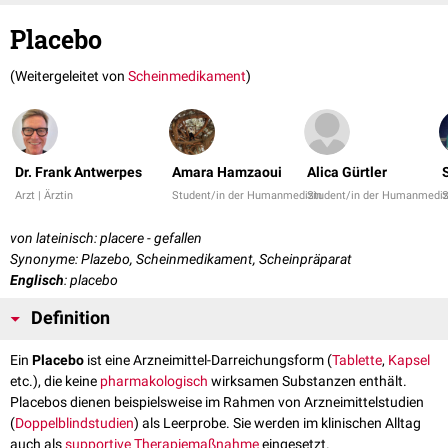
Placebo
(Weitergeleitet von
Scheinmedikament
)
Dr. Frank Antwerpes
Amara Hamzaoui
Alica Gürtler
Arzt | Ärztin
Student/in der Humanmedizin
Student/in der Humanmediz
S
von lateinisch: placere - gefallen
Synonyme: Plazebo, Scheinmedikament, Scheinpräparat
Englisch
: placebo
Definition
Ein
Placebo
ist eine Arzneimittel-Darreichungsform (
Tablette
,
Kapsel
etc.), die keine
pharmakologisch
wirksamen Substanzen enthält.
Placebos dienen beispielsweise im Rahmen von Arzneimittelstudien
(
Doppelblindstudien
) als Leerprobe. Sie werden im klinischen Alltag
auch als
supportive Therapiemaßnahme
eingesetzt.