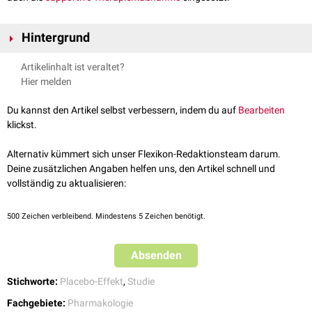
Hintergrund
Über biologische,
psychische
oder soziale Mechanismen (z. B.
Artikelinhalt ist veraltet?
Erwartungshaltungen,
Konditionierung
, körpereigene
Neurotransmitter
Hier melden
wie
Endorphine
) können Placebos Wirkungen auslösen, die denen eines
echten
Medikaments
ähneln. Dieses Phänomen bezeichnet man als
Du kannst den Artikel selbst verbessern, indem du auf
Bearbeiten
Placebo-Effekt
. Auch statistische Effekte wie die
Regression zur Mitte
klickst.
werden als mögliche Ursache des Placebo-Effekts diskutiert.
Ein
aktives Placebo
ahmt die Nebenwirkungen des untersuchten
Alternativ kümmert sich unser Flexikon-Redaktionsteam darum.
Wirkstoffes nach, ohne seine angenommene spezifische therapeutische
Deine zusätzlichen Angaben helfen uns, den Artikel schnell und
Wirkung zu haben. Es wird verwendet um Erwartungseffekte von
vollständig zu aktualisieren:
Nebenwirkungen zu kontrollieren.
500
Zeichen verbleibend. Mindestens 5 Zeichen benötigt.
Absenden
Stichworte:
Placebo-Effekt
,
Studie
Fachgebiete:
Pharmakologie