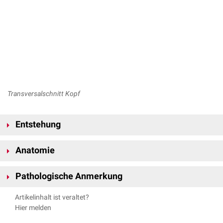
Transversalschnitt Kopf
Entstehung
Die Deckknochen der Schädelkalotte entstehen aus dem
Mesektoderm
Anatomie
des Kopfes (
Neuralleiste
) durch
desmale Ossifikation
.
Die Schädelkalotte bildet mit ihren
Ossa plana
einen Schutz für das im
Pathologische Anmerkung
Inneren befindliche
Gehirn
. Sie besteht aus Anteilen der folgenden
Knochen:
Das Schädeldach eines
Fetus
oder eines
Neugeborenen
ist noch nicht
Artikelinhalt ist veraltet?
Os frontale
verknöchert und daher verformbar. Durch Druckausübung im
Uterus
Hier melden
Os parietale
oder während der Geburt kann es zu
kongenitalen
Os occipitale