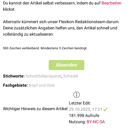
Schädelkalottenimpressionen
kommen.
Du kannst den Artikel selbst verbessern, indem du auf
Bearbeiten
Os temporale
(Pars squamosa)
klickst.
Die Knochen stehen über
Suturen
miteinander in Verbindung und
schließen bei
Kindern
die beiden
Fontanellen
ein:
Alternativ kümmert sich unser Flexikon-Redaktionsteam darum.
Deine zusätzlichen Angaben helfen uns, den Artikel schnell und
Sutura sagittalis
vollständig zu aktualisieren:
Sutura coronalis
Sutura lambdoidea
500
Zeichen verbleibend. Mindestens 5 Zeichen benötigt.
Die Schädelkalotte besteht aus drei Schichten:
Lamina externa
(Tabula externa)
Diploe
(Spongiosa)
Absenden
Lamina interna
(Tabula interna)
Stichworte:
Schnittbildpräparat
,
Schädel
Die Diploe wird von zahlreichen
Diploevenen
durchquert, die sowohl mit
intra
- als auch mit
extrakraniellen
Venen in Verbindung stehen.
Fachgebiete:
Kopf und Hals
Letzter Edit:
Wichtiger Hinweis zu diesem Artikel
29.10.2025, 17:21
181.998 Aufrufe
Nutzung:
BY-NC-SA