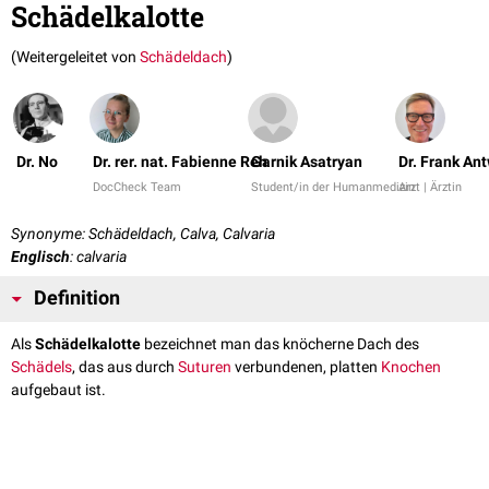
Schädelkalotte
(Weitergeleitet von
Schädeldach
)
Dr. No
Dr. rer. nat. Fabienne Reh
Garnik Asatryan
Dr. Frank An
DocCheck Team
Student/in der Humanmedizin
Arzt | Ärztin
Synonyme: Schädeldach, Calva, Calvaria
Englisch
: calvaria
Definition
Als
Schädelkalotte
bezeichnet man das knöcherne Dach des
Schädels
, das aus durch
Suturen
verbundenen, platten
Knochen
aufgebaut ist.