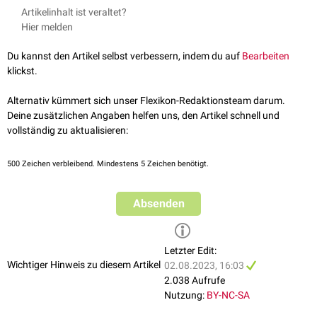
chronische
Immunthrombozytopenie
(ITP)
Vertreter dieser Gruppe sind:
Artikelinhalt ist veraltet?
akute myeloische Leukämie
(AML)
Fostamatinib
Hier melden
chronische lymphatische Leukämie
(CLL)
Entospletinib
Lanraplenib
Du kannst den Artikel selbst verbessern, indem du auf
Bearbeiten
klickst.
Alternativ kümmert sich unser Flexikon-Redaktionsteam darum.
Deine zusätzlichen Angaben helfen uns, den Artikel schnell und
vollständig zu aktualisieren:
500
Zeichen verbleibend. Mindestens 5 Zeichen benötigt.
Absenden
Letzter Edit:
Wichtiger Hinweis zu diesem Artikel
02.08.2023, 16:03
2.038 Aufrufe
Nutzung:
BY-NC-SA