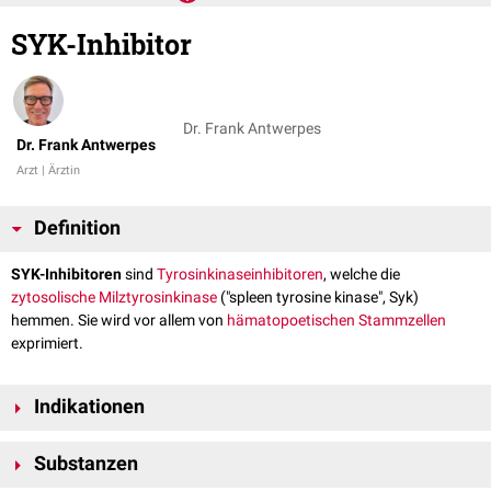
SYK-Inhibitor
Dr. Frank Antwerpes
Dr. Frank Antwerpes
Arzt | Ärztin
Definition
SYK-Inhibitoren
sind
Tyrosinkinaseinhibitoren
, welche die
zytosolische
Milztyrosinkinase
("spleen tyrosine kinase", Syk)
hemmen. Sie wird vor allem von
hämatopoetischen Stammzellen
exprimiert.
Indikationen
SYK-Inhibitoren werden u.a. in folgenden Indikationen eingesetzt bzw.
Substanzen
geprüft: