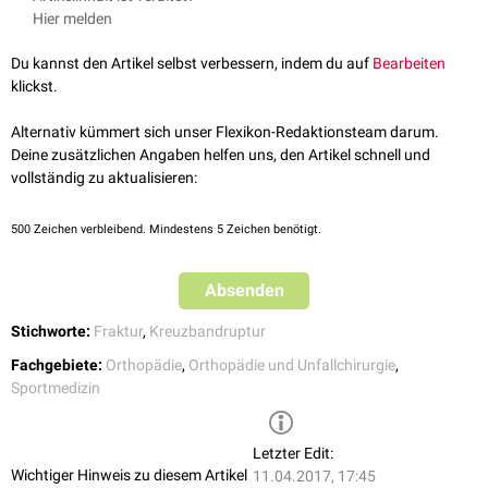
Kreuzbandruptur
bzw. -läsion. Differentialdiagnostisch ist sie vom
Hier melden
Stieda-Pellegrini-Köhler-Schatten
zu unterscheiden. Die
Diagnostik
und
Therapie
sind ähnlich wie bei der Segond-Fraktur.
Du kannst den Artikel selbst verbessern, indem du auf
Bearbeiten
klickst.
Alternativ kümmert sich unser Flexikon-Redaktionsteam darum.
Deine zusätzlichen Angaben helfen uns, den Artikel schnell und
vollständig zu aktualisieren:
500
Zeichen verbleibend. Mindestens 5 Zeichen benötigt.
Absenden
Stichworte:
Fraktur
,
Kreuzbandruptur
Fachgebiete:
Orthopädie
,
Orthopädie und Unfallchirurgie
,
Sportmedizin
Letzter Edit:
Wichtiger Hinweis zu diesem Artikel
11.04.2017, 17:45