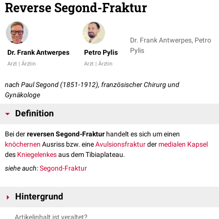
Reverse Segond-Fraktur
Dr. Frank Antwerpes, Petro
Pylis
Dr. Frank Antwerpes
Petro Pylis
Arzt | Ärztin
Arzt | Ärztin
nach Paul Segond (1851-1912), französischer Chirurg und
Gynäkologe
Definition
Bei der
reversen Segond-Fraktur
handelt es sich um einen
knöchernen
Ausriss bzw. eine
Avulsionsfraktur
der
medialen
Kapsel
des
Kniegelenkes
aus dem Tibiaplateau.
siehe auch
:
Segond-Fraktur
Hintergrund
Die reverse Segond-Fraktur ist
pathognomonisch
für eine hintere
Artikelinhalt ist veraltet?