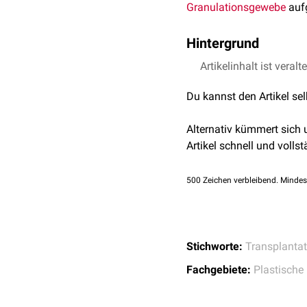
Granulationsgewebe
auf
Hintergrund
Die Einheilung kann mitt
Artikelinhalt ist veralt
Du kannst den Artikel se
Alternativ kümmert sich
Artikel schnell und vollst
500
Zeichen verbleibend. Mindes
Stichworte:
Transplanta
Fachgebiete:
Plastische 