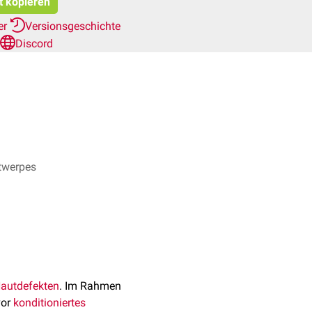
t kopieren
er
Versionsgeschichte
Discord
ntwerpes
autdefekten
. Im Rahmen
vor
konditioniertes