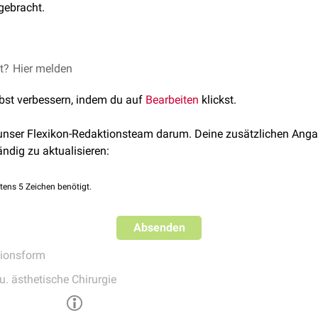
gebracht.
els
et?
Hier melden
Vakuumtherapie
unterstützt werden.
lbst verbessern, indem du auf
Bearbeiten
klickst.
 unser Flexikon-Redaktionsteam darum. Deine zusätzlichen Anga
ändig zu aktualisieren:
tens 5 Zeichen benötigt.
Absenden
tionsform
u. ästhetische Chirurgie