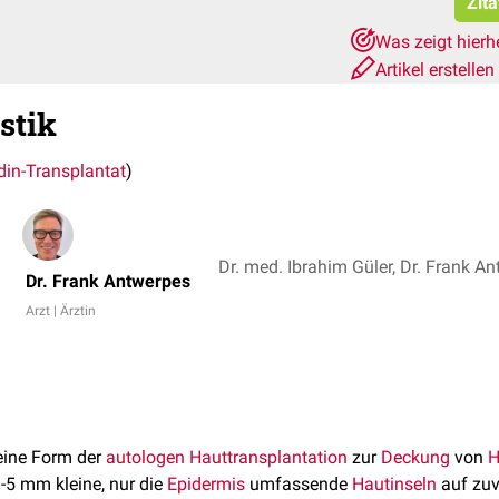
Zita
Was zeigt hierh
Artikel erstellen
stik
din-Transplantat
)
Dr. med. Ibrahim Güler, Dr. Frank A
Dr. Frank Antwerpes
Arzt | Ärztin
eine Form der
autologen
Hauttransplantation
zur
Deckung
von
H
3-5 mm kleine, nur die
Epidermis
umfassende
Hautinseln
auf zu