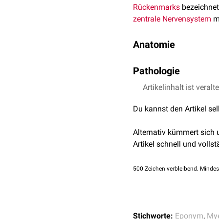
Rückenmarks
bezeichnet
zentrale Nervensystem
ma
Anatomie
Im ZNS bilden
Oligodend
Pathologie
für eine optimale Signal
durch
Schwann-Zellen
er
Die Redlich-Obersteiner-
Artikelinhalt ist veralt
Die Übergangszone ist nu
Autoimmunerkrankunge
Ultrastrukturell markant
Du kannst den Artikel se
Bekanntestes Beispiel ist
peripheren Nervensystem 
Alternativ kümmert sich
Artikel schnell und vollst
500
Zeichen verbleibend. Mindes
Stichworte:
Eponym
,
Mye