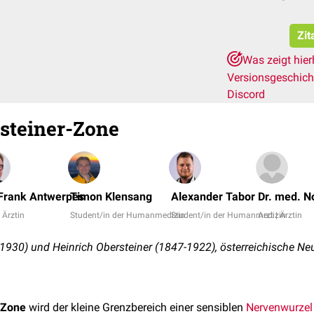
Zit
Was zeigt hie
Versionsgeschic
Discord
steiner-Zone
 Frank Antwerpes
Timon Klensang
Alexander Tabor
Dr. med. N
| Ärztin
Student/in der Humanmedizin
Student/in der Humanmedizin
Arzt | Ärztin
1930) und Heinrich Obersteiner (1847-1922), österreichische Ne
-Zone
wird der kleine Grenzbereich einer sensiblen
Nervenwurzel