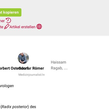
at kopieren
rher
hte
Artikel erstellen
Haissam
Ragab, Dr.
orbert Ostendorf
Gunnar Römer
Frank
Medizinjournalist/in
Antwerpes
+ 4
urologen
(
Radix posterior
) des