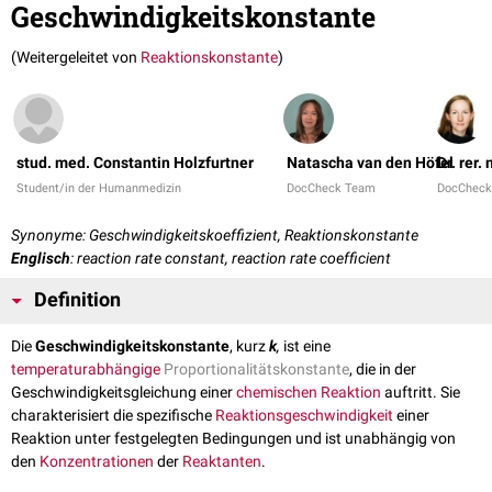
Geschwindigkeitskonstante
(Weitergeleitet von
Reaktionskonstante
)
stud. med. Constantin Holzfurtner
Natascha van den Höfel
Dr. rer.
Student/in der Humanmedizin
DocCheck Team
DocCheck
Synonyme: Geschwindigkeitskoeffizient, Reaktionskonstante
Englisch
: reaction rate constant, reaction rate coefficient
Definition
Die
Geschwindigkeitskonstante
, kurz
k
,
ist eine
temperaturabhängige
Proportionalitätskonstante
, die in der
Geschwindigkeitsgleichung einer
chemischen Reaktion
auftritt. Sie
charakterisiert die spezifische
Reaktionsgeschwindigkeit
einer
Reaktion unter festgelegten Bedingungen und ist unabhängig von
den
Konzentrationen
der
Reaktanten
.