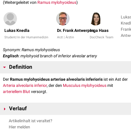
(Weitergeleitet von
Ramus mylohyoideus
)
Luka
Knedl
Fran
Lukas Knedla
Dr. Frank Antwerpes
Inga Haas
Antw
Student/in der Humanmedizin
Arzt | Ärztin
DocCheck Team
+ 1
Synonym: Ramus mylohyoideus
Englisch
: mylohyoid branch of inferior alveolar artery
Definition
Der
Ramus mylohyoideus arteriae alveolaris inferioris
ist ein Ast der
Arteria alveolaris inferior
, der den
Musculus mylohyoideus
mit
arteriellem
Blut
versorgt.
Verlauf
Der Ramus mylohyoideus zweigt aus der Arteria alveolaris inferior vor
Artikelinhalt ist veraltet?
deren Eintritt in den
Canalis mandibulae
ab und zieht mit dem
Nervus
Hier melden
mylohyoideus
(aus dem
Nervus mandibularis
) über den
Sulcus