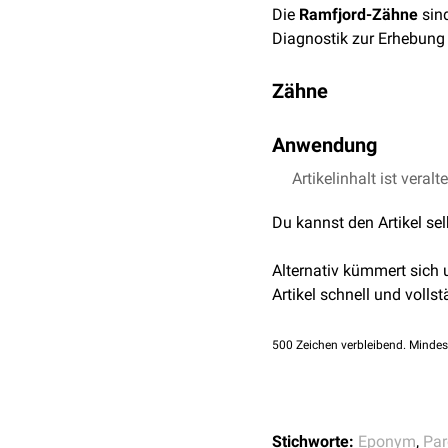
Die
Ramfjord-Zähne
sin
Diagnostik zur Erhebung
Zähne
Zu den Ramfjord-Zähnen
Anwendung
Zahn 16: erster obere
Die Ramfjord-Zähne dien
Artikelinhalt ist veralt
Zahn 21: oberer linker
repräsentative Beurteil
Zahn 24: erster untere
Du kannst den Artikel se
müssen. Sie werden häuf
Zahn 36: erster untere
eine zuverlässige Einsc
Zahn 41: unterer rech
Alternativ kümmert sich
Attachmentverlust
und
Z
Zahn 44: erster unter
Artikel schnell und vollst
500
Zeichen verbleibend. Mindes
Stichworte:
Eponym
,
Par