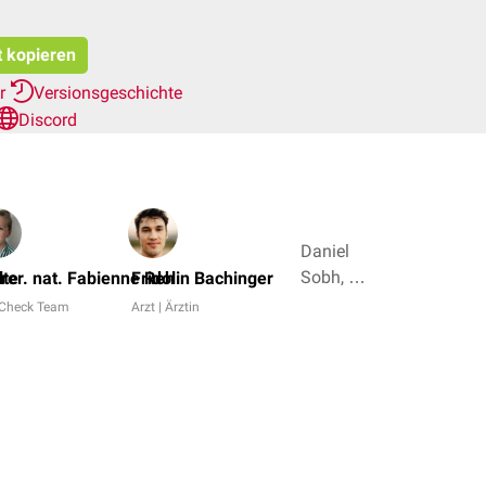
t kopieren
er
Versionsgeschichte
Discord
Daniel
Sobh, Dr.
lte
 rer. nat. Fabienne Reh
Fridolin Bachinger
Frank
Check Team
Arzt | Ärztin
Antwerpes
+ 4