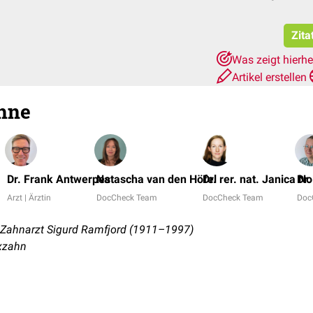
Zita
Was zeigt hierh
Artikel erstellen
hne
Dr. Frank Antwerpes
Natascha van den Höfel
Dr. rer. nat. Janica No
Dr.
Arzt | Ärztin
DocCheck Team
DocCheck Team
Doc
Zahnarzt Sigurd Ramfjord (1911–1997)
xzahn