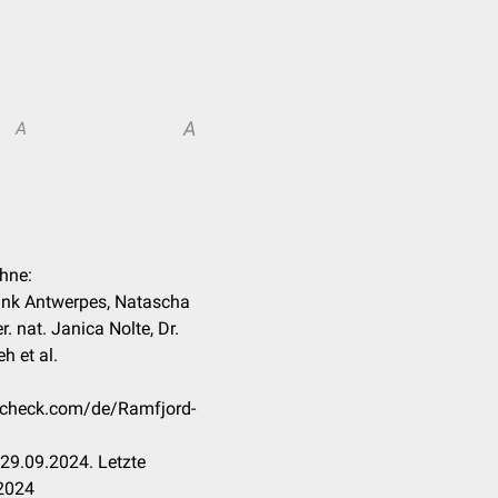
A
A
hne:
rank Antwerpes, Natascha
r. nat. Janica Nolte, Dr.
h et al.
occheck.com/de/Ramfjord-
29.09.2024. Letzte
.2024