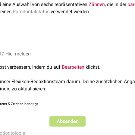
d eine Auswahl von sechs repräsentativen
Zähnen
, die in der
par
 eines
Parodontalstatus
verwendet werden.
 gehören:
r rechter
Molar
en der vereinfachten Erhebung des Parodontalzustands und erm
et?
Hier melden
 mittlerer
Schneidezahn
ung des gesamten
Zahnhalteapparats
, ohne das vollständige
Gebi
r linker
Prämolar
lbst verbessern, indem du auf
Bearbeiten
klickst.
ig in
epidemiologischen
Studien und in
klinischen
Screeningsit
r linker Molar
hätzung des Parodontalzustands zu erhalten. Dazu werden die R
ter mittlerer Schneidezahn
 unser Flexikon-Redaktionsteam darum. Deine zusätzlichen Anga
ahnfleischbluten
untersucht sowie zirkulär die
Taschentiefen
be
er rechter Prämolar
ändig zu aktualisieren:
tens 5 Zeichen benötigt.
Absenden
odontologie