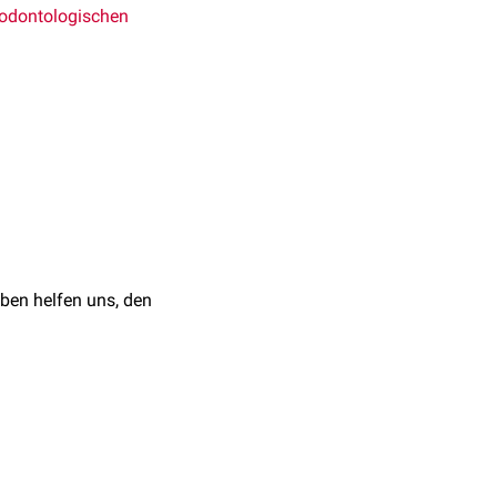
odontologischen
öglichen eine
ss
untersuchen zu
uationen
untersucht, um
amfjord-Zähne z.B. auf
ben helfen uns, den
stimmt.