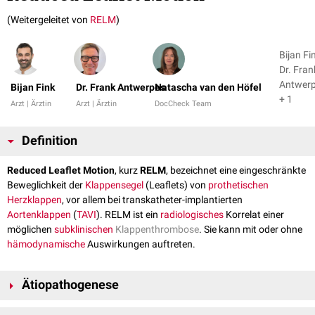
(Weitergeleitet von
RELM
)
Bijan Fi
Dr. Fran
Antwer
Bijan Fink
Dr. Frank Antwerpes
Natascha van den Höfel
+ 1
Arzt | Ärztin
Arzt | Ärztin
DocCheck Team
Definition
Reduced Leaflet Motion
, kurz
RELM
, bezeichnet eine eingeschränkte
Beweglichkeit der
Klappensegel
(Leaflets) von
prothetischen
Herzklappen
, vor allem bei transkatheter-implantierten
Aortenklappen
(
TAVI
). RELM ist ein
radiologisches
Korrelat einer
möglichen
subklinischen
Klappenthrombose
. Sie kann mit oder ohne
hämodynamische
Auswirkungen auftreten.
Ätiopathogenese
Die Hauptursache für RELM ist die
subklinische
Thrombenbildung an den