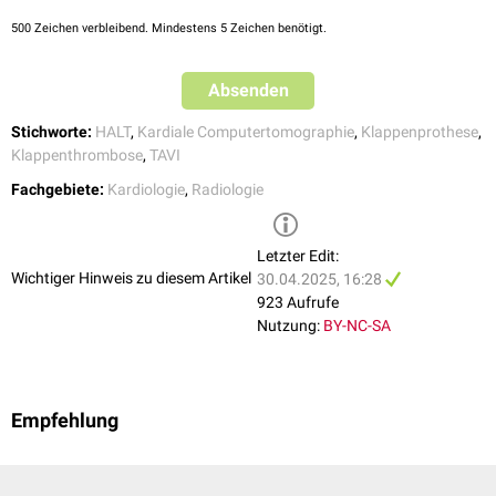
transcatheter bioprosthetic aortic valves: an observational study
.
500
Zeichen verbleibend. Mindestens 5 Zeichen benötigt.
Lancet. 2017
Absenden
Stichworte:
HALT
,
Kardiale Computertomographie
,
Klappenprothese
,
Klappenthrombose
,
TAVI
Fachgebiete:
Kardiologie
,
Radiologie
Letzter Edit:
Wichtiger Hinweis zu diesem Artikel
30.04.2025, 16:28
923 Aufrufe
Nutzung:
BY-NC-SA
Empfehlung