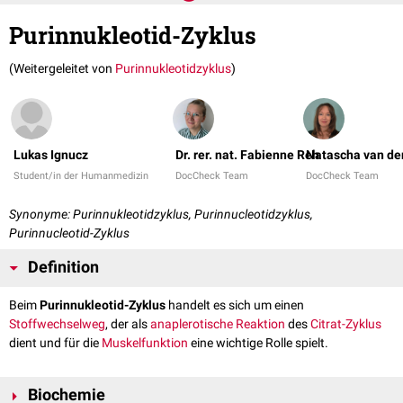
Purinnukleotid-Zyklus
(Weitergeleitet von
Purinnukleotidzyklus
)
Lukas Ignucz
Dr. rer. nat. Fabienne Reh
Natascha van de
Student/in der Humanmedizin
DocCheck Team
DocCheck Team
Synonyme: Purinnukleotidzyklus, Purinnucleotidzyklus,
Purinnucleotid-Zyklus
Definition
Beim
Purinnukleotid-Zyklus
handelt es sich um einen
Stoffwechselweg
, der als
anaplerotische Reaktion
des
Citrat-Zyklus
dient und für die
Muskelfunktion
eine wichtige Rolle spielt.
Biochemie