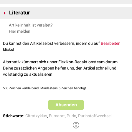
Durch den Purinnukleotid-Zyklus wird
Aspartat
zu
Fumarat
Literatur
umgewandelt. Hierzu wird zunächst im Muskel anfallendes
AMP
durch
die
AMP-Desaminase
unter Abspaltung von
Ammoniak
zu
IMP
Löffler/Petrides: Biochemie und Pathobiochemie, 9. Auflage, Springer
Artikelinhalt ist veraltet?
desaminiert
. IMP kann nun
GTP
-abhängig durch die
Adenylosuccinat-
Verlag
Hier melden
Synthetase
mit
Aspartat
verknüpft werden, dabei entsteht
Adenylosuccinat
. Dieses wird durch die
Adenylosuccinat-Lyase
zu AMP
Du kannst den Artikel selbst verbessern, indem du auf
Bearbeiten
und Fumarat gespalten. Von AMP ausgehend kann ein weiterer Zyklus-
klickst.
Durchlauf eingeleitet werden.
Alternativ kümmert sich unser Flexikon-Redaktionsteam darum.
Deine zusätzlichen Angaben helfen uns, den Artikel schnell und
vollständig zu aktualisieren:
500
Zeichen verbleibend. Mindestens 5 Zeichen benötigt.
Absenden
Stichworte:
Citratzyklus
,
Fumarat
,
Purin
,
Purinstoffwechsel