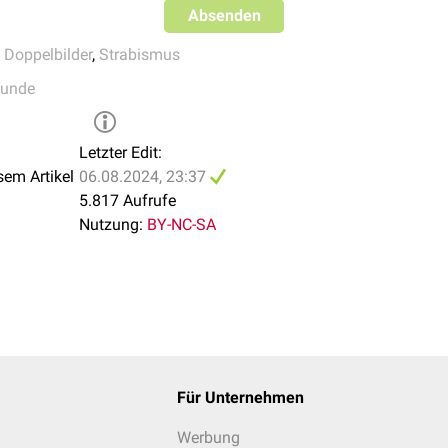
thalmol. 2012 Oct;130(10):1280-4. doi: 10.1001/archophthalm
Absenden
ble small-incision selective tenotomy and plication for correctio
,
Doppelbilder
,
Strabismus
on.
J AAPOS. 2015 Oct;19(5):410-6. doi: 10.1016/j.jaapos.201
ded vertical rectus tenotomy for small-angle cyclovertical stra
kunde
thalmol. 2016 May;100(5):648-51. doi: 10.1136/bjophthalmol-
Letzter Edit:
sem Artikel
06.08.2024, 23:37
5.817 Aufrufe
Nutzung:
BY-NC-SA
Für Unternehmen
Werbung