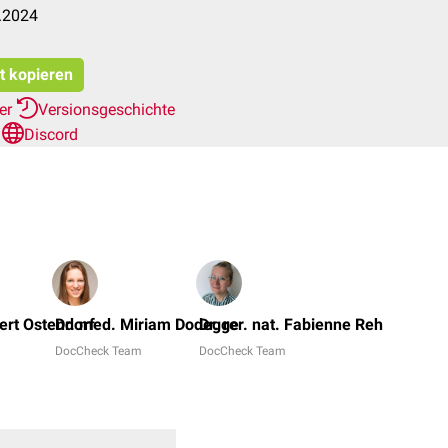
.2024
at kopieren
her
Versionsgeschichte
n
Discord
Dr.
med.
ert Ostendorf
Dr. med. Miriam Dodegge
Dr. rer. nat. Fabienne Reh
Bened
DocCheck Team
DocCheck Team
Schre
Dr.
Frank
Antw