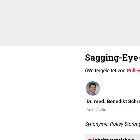
Sagging-Ey
(Weitergeleitet von
Pulle
Dr. med. Benedikt Schr
Arzt | Ärztin
Synonyme: Pulley-Störung