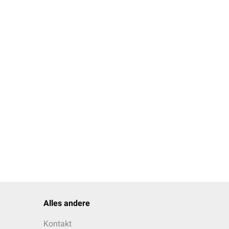
ol.2012.1389.
n of incomitant vertical
5.07.290.
bismus in sagging eye
2015-306783.
Alles andere
Kontakt