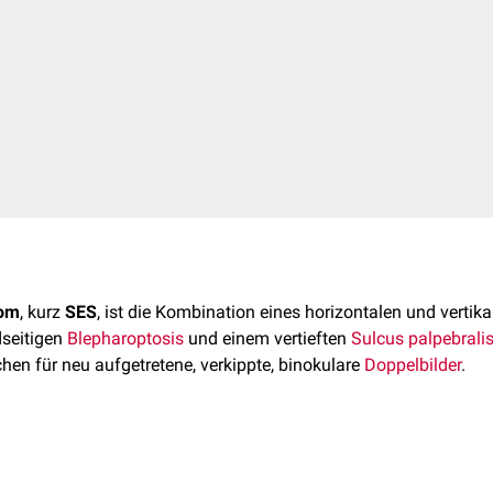
rom
, kurz
SES
, ist die Kombination eines horizontalen und vertik
seitigen
Blepharoptosis
und einem vertieften
Sulcus palpebralis
chen für neu aufgetretene, verkippte, binokulare
Doppelbilder
.
tritt gehäuft ab dem 60. Lebensalter auf, wobei Frauen mit ei
sind als Männer. Bei über 90-Jährigen mit Diplopien ist das SES 