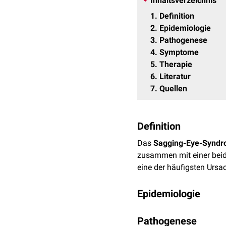
Inhaltsverzeichnis
1
Definition
2
Epidemiologie
3
Pathogenese
4
Symptome
5
Therapie
6
Literatur
7
Quellen
Definition
Das
Sagging-Eye-Synd
zusammen mit einer beid
eine der häufigsten Ursa
Epidemiologie
Das Sagging-Eye-Syndrom 
Pathogenese
etwas häufiger betroffen 