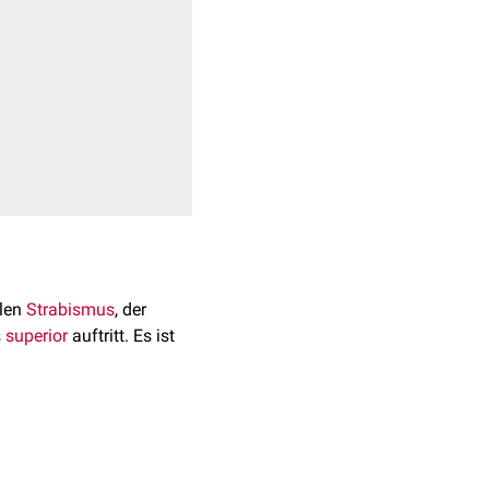
+
4
alen
Strabismus
, der
 superior
auftritt. Es ist
nem Anteil von 60 %
in ca. 60 % der Fälle die