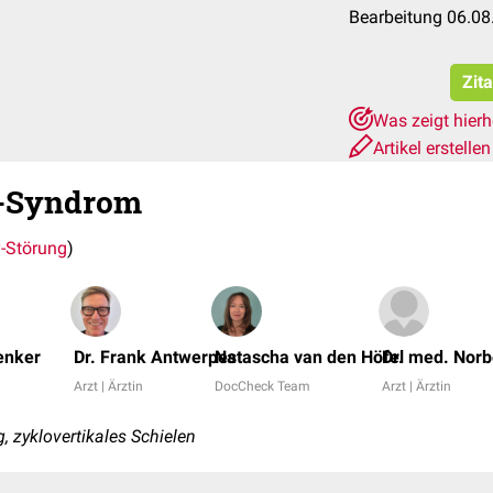
Bearbeitung 06.08
Zit
Was zeigt hier
Artikel erstelle
e-Syndrom
y-Störung
)
enker
Dr. Frank Antwerpes
Natascha van den Höfel
Dr. med. Norb
Arzt | Ärztin
DocCheck Team
Arzt | Ärztin
, zyklovertikales Schielen