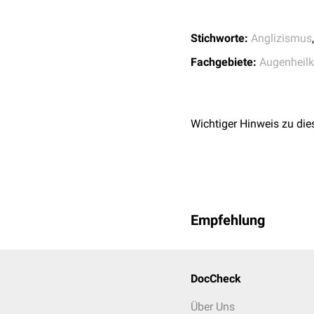
esotropia.
Arch Oph
↑
Chang et al.
Adjusta
Stichworte:
Anglizismus
strabismus and torsi
↑
Chaudhuri et al.
Gra
Fachgebiete:
Augenheil
syndrome.
Br J Oph
Wichtiger Hinweis zu die
Empfehlung
DocCheck
Über Uns