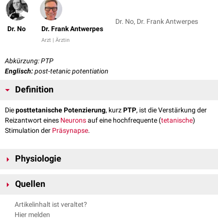
Dr. No, Dr. Frank Antwerpes
Dr. No
Dr. Frank Antwerpes
Arzt | Ärztin
Abkürzung: PTP
Englisch:
post-tetanic potentiation
Definition
Die
posttetanische Potenzierung
, kurz
PTP
, ist die Verstärkung der
Reizantwort eines
Neurons
auf eine hochfrequente (
tetanische
)
Stimulation der
Präsynapse
.
Physiologie
Die posttetanische Potenzierung basiert auf der starken
intrazellulären
Quellen
Erhöhung der
Kalziumkonzentration
. So ist die Kalziumkonzentration
durch den Vorimpuls mit "Restkalzium" in der Präsynapse gesteigert. Der
Klinische Neurologie
Artikelinhalt ist veraltet?
Überschuss an Kalziumionen sorgt für erhöhte
Physiologie der Haustiere
Hier melden
Transmitterausschüttung von
Acetylcholin
in den
synaptischen Spalt
.