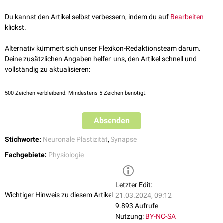
Sensomotorisches System
Die posttetanische Potenzierung zeigt sich
postsynaptisch
in der
Du kannst den Artikel selbst verbessern, indem du auf
Bearbeiten
Zunahme der
Einzel-EPSP-Amplitude
und hält wenige Minuten an. Als
klickst.
Konsequenz wird die Effizienz der synaptischen Übertragung und damit
z.B. die Kraftentwicklung und der Kraftanstieg bei gleicher Innervation
Alternativ kümmert sich unser Flexikon-Redaktionsteam darum.
gesteigert.
Deine zusätzlichen Angaben helfen uns, den Artikel schnell und
Die PTP gehört wie die
Langzeitpotenzierung
zur
synaptischen
vollständig zu aktualisieren:
Plastizität
und kann damit auch an Lernprozessen beteiligt sein.
500
Zeichen verbleibend. Mindestens 5 Zeichen benötigt.
Absenden
Stichworte:
Neuronale Plastizität
,
Synapse
Fachgebiete:
Physiologie
Letzter Edit:
Wichtiger Hinweis zu diesem Artikel
21.03.2024, 09:12
9.893 Aufrufe
Nutzung:
BY-NC-SA