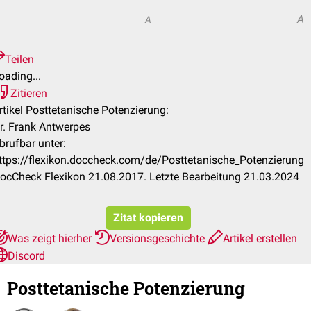
A
A
Teilen
oading...
Zitieren
rtikel Posttetanische Potenzierung:
r. Frank Antwerpes
brufbar unter:
ttps://flexikon.doccheck.com/de/Posttetanische_Potenzierung
ocCheck Flexikon 21.08.2017. Letzte Bearbeitung 21.03.2024
Zitat kopieren
Was zeigt hierher
Versionsgeschichte
Artikel erstellen
Discord
Posttetanische Potenzierung