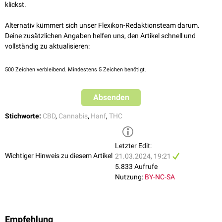
Cannabielsoin
(CBE)
klickst.
Cannabicitran
(CBT)
Cannabicyclol
(CBL)
Alternativ kümmert sich unser Flexikon-Redaktionsteam darum.
Deine zusätzlichen Angaben helfen uns, den Artikel schnell und
vollständig zu aktualisieren:
500
Zeichen verbleibend. Mindestens 5 Zeichen benötigt.
Absenden
Stichworte:
CBD
,
Cannabis
,
Hanf
,
THC
Letzter Edit:
Wichtiger Hinweis zu diesem Artikel
21.03.2024, 19:21
5.833 Aufrufe
Nutzung:
BY-NC-SA
Empfehlung