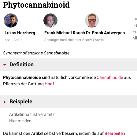
Phytocannabinoid
L
He
Fr
Lukas Herzberg
Frank Michael Rauch
Dr. Frank Antwerpes
Mi
Arzt | Ärztin
Sonstiger medizinischer Beruf
Arzt | Ärztin
Ra
1
Synonym: pflanzliche Cannabinoide
Definition
Phytocannabinoide
sind natürlich vorkommende
Cannabinoide
aus
Pflanzen der Gattung
Hanf
.
Beispiele
Die am häufigsten im Hanf enthaltenen Phytocannabinoide sind:
Artikelinhalt ist veraltet?
Tetrahydrocannabinol
(THC)
Hier melden
Cannabidiol
(CBD)
Cannabigerol
(CBG)
Du kannst den Artikel selbst verbessern, indem du auf
Bearbeiten