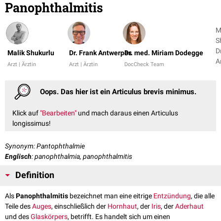
Panophthalmitis
M
S
D
Malik Shukurlu
Dr. Frank Antwerpes
Dr. med. Miriam Dodegge
A
Arzt | Ärztin
Arzt | Ärztin
DocCheck Team
+
Oops. Das hier ist ein Articulus brevis minimus.
Klick auf
"Bearbeiten"
und mach daraus einen Articulus
longissimus!
Synonym: Pantophthalmie
Englisch
: panophthalmia, panophthalmitis
Definition
Als
Panophthalmitis
bezeichnet man eine eitrige
Entzündung
, die alle
Teile des
Auges
, einschließlich der
Hornhaut
, der
Iris
, der
Aderhaut
und des
Glaskörpers
, betrifft. Es handelt sich um einen