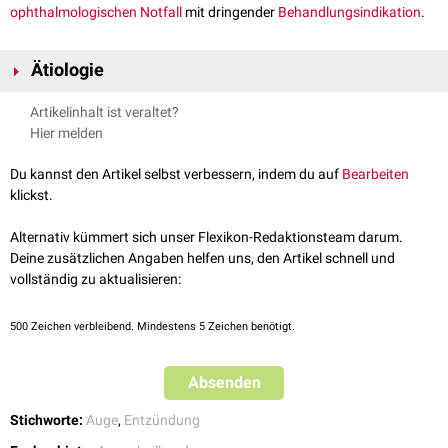
ophthalmologischen
Notfall
mit dringender
Behandlungsindikation
.
Ätiologie
Ursache für eine Panophthalmitis ist meist ein
penetrierendes
Trauma
Artikelinhalt ist veraltet?
des
Augapfels
. Selten kann auch ein
operativer Eingriff
oder eine
Hier melden
endogene
Infektion
zu einer Panopththalmitis führen.
Du kannst den Artikel selbst verbessern, indem du auf
Bearbeiten
klickst.
Alternativ kümmert sich unser Flexikon-Redaktionsteam darum.
Deine zusätzlichen Angaben helfen uns, den Artikel schnell und
vollständig zu aktualisieren:
500
Zeichen verbleibend. Mindestens 5 Zeichen benötigt.
Absenden
Stichworte:
Auge
,
Entzündung