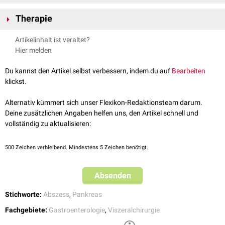
Sonografie
Therapie
CT
(kontrastmittelverstärkt)
ERCP
Die Therapie besteht in der Punktion und Entleerung (
Drainage
) des
Artikelinhalt ist veraltet?
MRT
Abszesses mit anschließender Spülung der Aszesshöhle und Entfernung
Hier melden
verbliebener
Nekrosen
. Sie kann
operativ
oder
interventionell
-
endoskopisch
erfolgen.
Du kannst den Artikel selbst verbessern, indem du auf
Bearbeiten
klickst.
Alternativ kümmert sich unser Flexikon-Redaktionsteam darum.
Deine zusätzlichen Angaben helfen uns, den Artikel schnell und
vollständig zu aktualisieren:
500
Zeichen verbleibend. Mindestens 5 Zeichen benötigt.
Absenden
Stichworte:
Abszess
,
Pankreas
Fachgebiete:
Gastroenterologie
,
Viszeralchirurgie