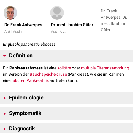
Dr. Frank
Antwerpes, Dr.
med. Ibrahim
Dr. Frank Antwerpes
Dr. med. Ibrahim Güler
Güler
Arzt | Ärztin
Arzt | Ärztin
Englisch
: pancreatic abscess
Definition
Ein
Pankreasabszess
ist eine
solitäre
oder
multiple
Eiteransammlung
im Bereich der
Bauchspeicheldrüse
(Pankreas), wie sie im Rahmen
einer
akuten Pankreatitis
auftreten kann.
Epidemiologie
Pankreasabszesse treten in der Regel 4 bis 6 Wochen nach
Symptomatik
Symptombeginn der akuten Pankreatitis auf. Sie werden mit einer
Inzidenz
von etwa 2% bis 6% beobachtet.
rezidivierende
Fieberschübe
Diagnostik