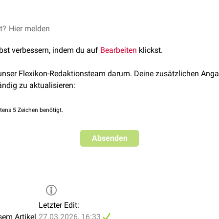
allhypästhesie sind periphernervöse Störungen, darunter
ropathie
et?
Hier melden
thie
in Folge
pAVK
, sowie
lbst verbessern, indem du auf
Bearbeiten
klickst.
der ischämiebedingte
spinale
und
supraspinale
Leitungsstörunge
 unser Flexikon-Redaktionsteam darum. Deine zusätzlichen Anga
ändig zu aktualisieren:
tens 5 Zeichen benötigt.
Absenden
Letzter Edit:
sem Artikel
27.03.2026, 16:33