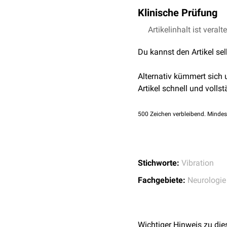
Häufigste Ursachen der P
Klinische Prüfung
(diabetische)
Polyneu
siehe:
Artikelinhalt ist veralt
Pallästhesie
ischämische
Neuropa
Multiple Sklerose
.
Du kannst den Artikel se
Seltener sind läsions- o
Sensibilität
.
Alternativ kümmert sich
Artikel schnell und vollst
500
Zeichen verbleibend. Mindes
Stichworte:
Vibration
Fachgebiete:
Neurologie
Wichtiger Hinweis zu die