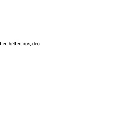
n der
epikritischen
ben helfen uns, den