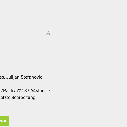
A
es, Julijan Stefanovic
de/Pallhyp%C3%A4sthesie
etzte Bearbeitung
eren