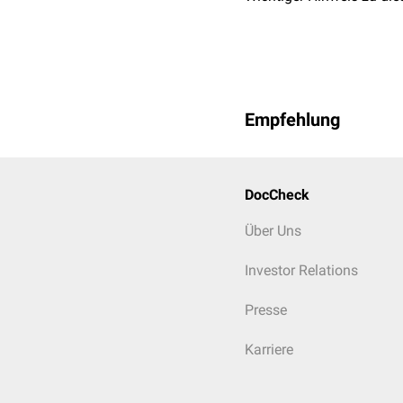
Empfehlung
DocCheck
Über Uns
Investor Relations
Presse
Karriere