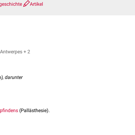
geschichte
Artikel
Dominic Prinz, Dr. Frank Antwerpes + 2
b), darunter
pfindens
(Pallästhesie).