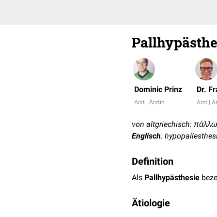
Pallhypästhe
Dominic Prinz
Dr. F
Arzt | Ärztin
Arzt | Ä
von altgriechisch: πάλλω 
Englisch
: hypopallesthes
Definition
Als
Pallhypästhesie
beze
Ätiologie