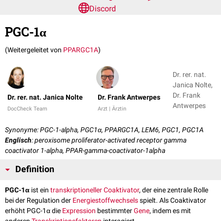
Discord
PGC-1α
(Weitergeleitet von
PPARGC1A
)
Dr. rer. nat.
Janica Nolte,
Dr. Frank
Dr. rer. nat. Janica Nolte
Dr. Frank Antwerpes
Antwerpes
DocCheck Team
Arzt | Ärztin
Synonyme: PGC-1-alpha, PGC1α, PPARGC1A, LEM6, PGC1, PGC1A
Englisch
: peroxisome proliferator-activated receptor gamma
coactivator 1-alpha, PPAR-gamma-coactivator-1alpha
Definition
PGC-1α
ist ein
transkriptioneller
Coaktivator
, der eine zentrale Rolle
bei der Regulation der
Energiestoffwechsels
spielt. Als Coaktivator
erhöht PGC-1α die
Expression
bestimmter
Gene
, indem es mit