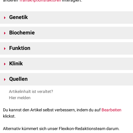
anderen
Transkriptionsfaktoren
interagiert.
Genetik
Das PPARGC1A-Gen befindet sich auf
Chromosom 4
am
Genlokus
Biochemie
4p15.2.
PGC-1α besitzt mehrere funktionelle
Domänen
, die zur
Interaktion
mit
Funktion
anderen Proteinen und zur Regulierung der Genexpression beitragen. Es
interagiert mit vielen verschiedenen Transkriptionsfaktoren,
Die Hauptfunktion von PGC-1α ist die Regulation des
einschließlich
PPARs
,
NRFs
und
ERRs
, um die Expression von Zielgenen
Klinik
Energiestoffwechsels. Es fördert die
mitochondrialen
Funktionen, die
zu erhöhen.
oxidative Phosphorylierung
und ist auch an der
Thermogenese
in
Veränderungen in der PGC-1α-Funktion wurden mit einer Vielzahl von
braunem Fettgewebe
beteiligt. Darüber hinaus spielt PGC-1α eine Rolle
Quellen
Erkrankungen
in Verbindung gebracht, darunter
Typ-2-Diabetes
,
bei der Regulierung des
Glukose-
und
Lipidstoffwechsels
und bei der
kardiovaskuläre
und
neurodegenerative Erkrankungen
. Bei diesen
Lin et al.,
Metabolic control through the PGC-1 family of transcription
Antwort auf metabolischen Stress.
Artikelinhalt ist veraltet?
Krankheiten führt eine verminderte PGC-1α-Funktion zu einer gestörten
coactivators
, Cell Metab. 2005
Hier melden
mitochondrialen Funktion und Energiehomöostase.
Scarpulla,
Metabolic control of mitochondrial biogenesis through the
PGC-1 family regulatory network
, Biochim Biophys Acta. 2011
Du kannst den Artikel selbst verbessern, indem du auf
Bearbeiten
uniprot.org - PPARGC1A
, abgerufen am 06.06.2023
klickst.
Alternativ kümmert sich unser Flexikon-Redaktionsteam darum.