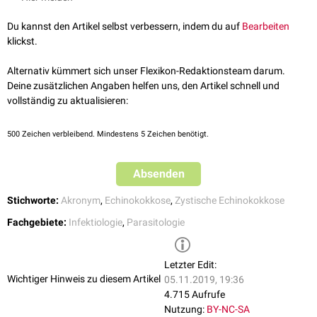
A
:
Aspiration
eines wesentlichen Anteils der Zystenflüssigkeit
I
:
Injektion
einer
protoskoliziden
Substanz (z.B. 95-%igem
Ethanol
Du kannst den Artikel selbst verbessern, indem du auf
Bearbeiten
oder
hypotoner
Kochsalzlösung
) für mindestens 15 Minuten
klickst.
R
: Reaspiration des Zysteninhaltes
Alternativ kümmert sich unser Flexikon-Redaktionsteam darum.
Deine zusätzlichen Angaben helfen uns, den Artikel schnell und
vollständig zu aktualisieren:
500
Zeichen verbleibend. Mindestens 5 Zeichen benötigt.
Absenden
Stichworte:
Akronym
,
Echinokokkose
,
Zystische Echinokokkose
Fachgebiete:
Infektiologie
,
Parasitologie
Letzter Edit:
Wichtiger Hinweis zu diesem Artikel
05.11.2019, 19:36
4.715 Aufrufe
Nutzung:
BY-NC-SA