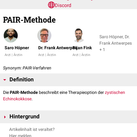
Discord
PAIR-Methode
Saro Höpner, Dr.
Frank Antwerpes
Saro Höpner
Dr. Frank Antwerpes
Bijan Fink
+ 1
Arzt | Ärztin
Arzt | Ärztin
Arzt | Ärztin
Synonym: PAIR-Verfahren
Definition
Die
PAIR-Methode
beschreibt eine Therapieoption der
zystischen
Echinokokkose
.
Hintergrund
Das
Akronym
PAIR steht für:
Artikelinhalt ist veraltet?
P
:
perkutane
Punktion
der
Zyste
Hier melden