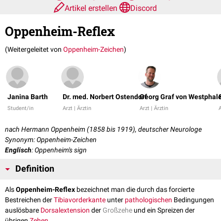
Artikel erstellen
Discord
Oppenheim-Reflex
(Weitergeleitet von
Oppenheim-Zeichen
)
Janina Barth
Dr. med. Norbert Ostendorf
Georg Graf von Westphal
Student/in
Arzt | Ärztin
Arzt | Ärztin
A
nach Hermann Oppenheim (1858 bis 1919), deutscher Neurologe
Synonym: Oppenheim-Zeichen
Englisch
: Oppenheim's sign
Definition
Als
Oppenheim-Reflex
bezeichnet man die durch das forcierte
Bestreichen der
Tibiavorderkante
unter
pathologischen
Bedingungen
auslösbare
Dorsalextension
der
Großzehe
und ein Spreizen der
übrigen
Zehen
.