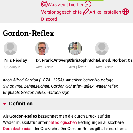
Was zeigt hierher
Versionsgeschichte
Artikel erstellen
Discord
Gordon-Reflex
Nils Nicolay
Dr. Frank Antwerpes
Christoph Schad
Dr. med. Norbert Os
Student/in
Arzt | Ärztin
Arzt | Ärztin
Arzt | Ärztin
nach Alfred Gordon (1874–1953). amerikanischer Neurologe
Synonyme: Zehenzeichen, Gordon-Scharfer-Reflex, Wadenreflex
Englisch
: Gordon reflex, Gordon sign
Definition
Als
Gordon-Reflex
bezeichnet man die durch Druck auf die
Wadenmuskulatur unter
pathologischen
Bedingungen auslösbare
Dorsalextension
der Großzehe. Der Gordon-Reflex gilt als unsicheres