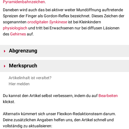
Pyramidenbahnzeichen
.
Daneben wird auch das bei aktiver weiter Mundöffnung auftretende
Spreizen der Finger als Gordon-Reflex bezeichnet. Dieses Zeichen der
sogenannten
orodigitalen Synkinese
ist bei Kleinkindern
physiologisch
und tritt bei Erwachsenen nur bei diffusen Läsionen
des
Gehirnes
auf.
Abgrenzung
Auch das
Gordon-Kniezeichen
oder das
Gordon-Fingerspreizzeichen
Merkspruch
werden gelegentlich als Gordon-Reflex bezeichnet.
Artikelinhalt ist veraltet?
Merkspruch
zu Gordon und Oppenheim
siehe auch:
Oppenheim-Reflex
,
Babinski-Reflex
,
Chaddock-Reflex
,
Hier melden
Strümpell-Zeichen
(Reflexe der "Babinski-Gruppe")
"Vorne ist's der Oppenheim, dann muss der andere Gordon sein."
Du kannst den Artikel selbst verbessern, indem du auf
Bearbeiten
klickst.
Alternativ kümmert sich unser Flexikon-Redaktionsteam darum.
Deine zusätzlichen Angaben helfen uns, den Artikel schnell und
vollständig zu aktualisieren: