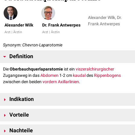
Alexander Wilk, Dr.
Frank Antwerpes
Alexander Wilk
Dr. Frank Antwerpes
Arzt | Ärztin
Arzt | Ärztin
Synonym: Chevron-Laparotomie
Definition
Die
Oberbauchquerlaparatomie
ist ein
viszeralchirurgischer
Zugangsweg in das
Abdomen
1-2 cm
kaudal
des
Rippenbogens
zwischen den beiden
vordern Axillarlinien
.
Indikation
Die Oberbauchquerlaparotomie wird bei Eingriffen des oberen
Vorteile
Hemiabdomens
eingesetzt, z.B. bei
Ivor-Lewis-Ösophagektomie
Diese Art des abdominellen Zuganges bietet eine hervorragende
Gastrektomie
Nachteile
Übersicht im oberen Hemiabdomen.