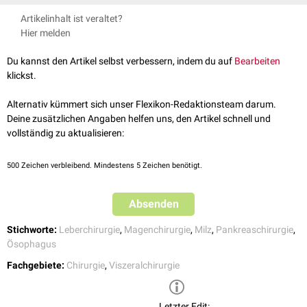
Milzresektion
(eher linksbetonte Schnittführung)
Die Exploration des unteren Hemiabdomens ist sehr nur eingeschränkt
Pankreaskopfresektion
Artikelinhalt ist veraltet?
möglich. Bei Auftreten von
Narbenhernien
ist eine aufwändige
Leberresektion
(eher rechtsbetonte Schnittführung)
Hier melden
Rekonstruktion der Bauchdecke notwendig.
Du kannst den Artikel selbst verbessern, indem du auf
Bearbeiten
klickst.
Alternativ kümmert sich unser Flexikon-Redaktionsteam darum.
Deine zusätzlichen Angaben helfen uns, den Artikel schnell und
vollständig zu aktualisieren:
500
Zeichen verbleibend. Mindestens 5 Zeichen benötigt.
Absenden
Stichworte:
Leberchirurgie
,
Magenchirurgie
,
Milz
,
Pankreaschirurgie
,
Ösophagus
Fachgebiete:
Chirurgie
,
Viszeralchirurgie
Letzter Edit: