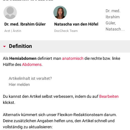
Dr. med.
Ibrahim
Güler,
Dr. med. Ibrahim Güler
Natascha van den Höfel
Natascha
Arzt | Ärztin
DocCheck Team
van den
Höfel
Definition
Als
Hemiabdomen
definiert man
anatomisch
die rechte bzw. linke
Hälfte des
Abdomens
.
Artikelinhalt ist veraltet?
Hier melden
Du kannst den Artikel selbst verbessern, indem du auf
Bearbeiten
klickst.
Alternativ kümmert sich unser Flexikon-Redaktionsteam darum.
Deine zusätzlichen Angaben helfen uns, den Artikel schnell und
vollständig zu aktualisieren: