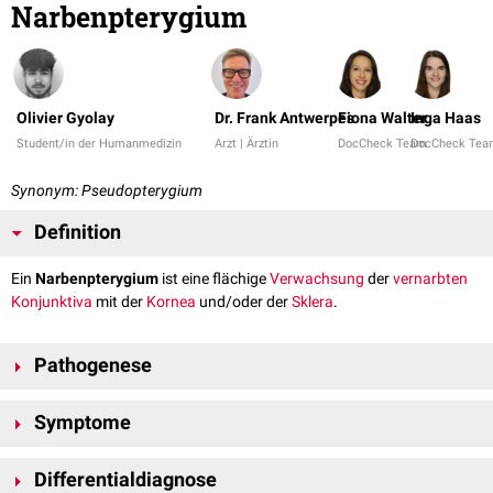
Narbenpterygium
Olivier Gyolay
Dr. Frank Antwerpes
Fiona Walter
Inga Haas
Student/in der Humanmedizin
Arzt | Ärztin
DocCheck Team
DocCheck Tea
Synonym: Pseudopterygium
Definition
Ein
Narbenpterygium
ist eine flächige
Verwachsung
der
vernarbten
Konjunktiva
mit der
Kornea
und/oder der
Sklera
.
Pathogenese
Mögliche Ursachen sind
Traumata
(z.B. Hornhautverletzungen,
Symptome
Verbrennungen
,
Verätzungen
) oder
Entzündungen
der Konjunktiva. Die
Erkrankung ist üblicherweise nicht
progredient
.
Ein Narbenpterygium äußert sich durch
Schmerzen
und eventuell durch
Differentialdiagnose
Doppelbilder
.