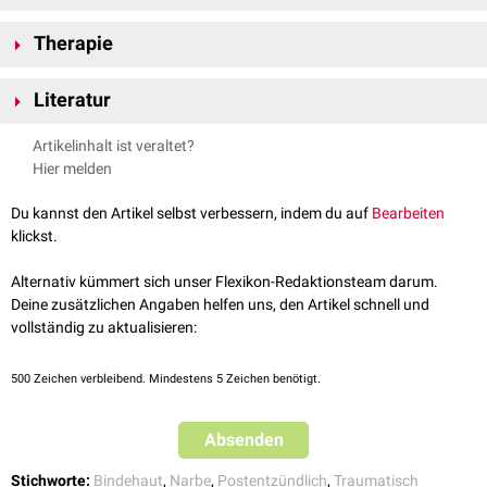
Im Unterschied zum
Pterygium
ist das Narbenpterygium fest mit der
Therapie
Kornea verwachsen und nicht mit einer
Sonde
unterfahrbar.
Die Therapie besteht in der
operativen
Entfernung der vernarbten
Literatur
Bindehaut mit anschließender plastischer Deckung.
Grehn, Augenheilkunde, 31. Auflage, 2012, Springer
Artikelinhalt ist veraltet?
Sachsenweger, Duale Reihe Augenheilkunde, 2. Auflage, 2003,
Hier melden
Thieme
Du kannst den Artikel selbst verbessern, indem du auf
Bearbeiten
klickst.
Alternativ kümmert sich unser Flexikon-Redaktionsteam darum.
Deine zusätzlichen Angaben helfen uns, den Artikel schnell und
vollständig zu aktualisieren:
500
Zeichen verbleibend. Mindestens 5 Zeichen benötigt.
Absenden
Stichworte:
Bindehaut
,
Narbe
,
Postentzündlich
,
Traumatisch