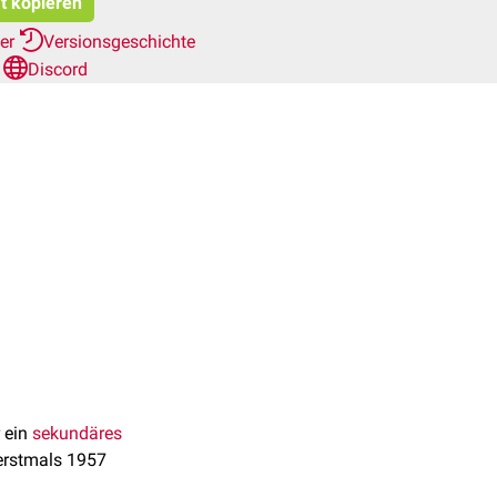
at kopieren
her
Versionsgeschichte
n
Discord
r ein
sekundäres
erstmals 1957