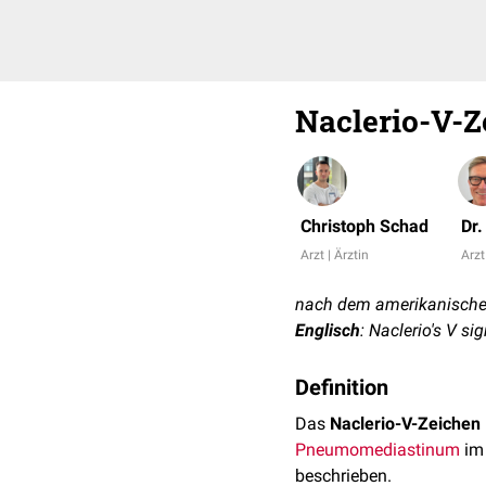
Naclerio-V-Z
Christoph Schad
Dr
Arzt | Ärztin
Arzt
nach dem amerikanischen
Englisch
: Naclerio's V si
Definition
Das
Naclerio-V-Zeichen
Pneumomediastinum
im 
beschrieben.