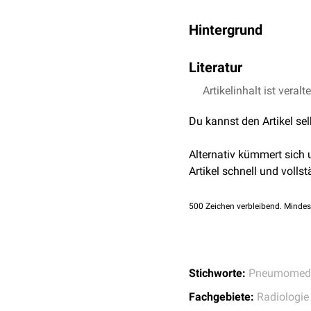
Hintergrund
Das Zeichen ist eine V-
Literatur
linken
inferolateralen
Med
Pleura
und dem
mediale
Artikelinhalt ist veralt
Wintermark M. et al.,
Sinha R. et al.,
Nacleri
Du kannst den Artikel se
Alternativ kümmert sich
Artikel schnell und vollst
500
Zeichen verbleibend. Mindes
Stichworte:
Pneumomedi
Fachgebiete:
Radiologie