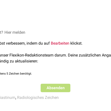
förmige Luftansammlung. Der eine Schenkel des V's wird durch
m
iastinalgrenze verursacht. Der andere Schenkel wird durch Ga
n
linken Hemidiaphragma gebildet.
et?
 Radiology of Blunt Trauma of the Chest, 2012, Deutschland, Spri
Hier melden
o's V sign
, Radiology, 2007, 245 (1): 296-7
lbst verbessern, indem du auf
Bearbeiten
klickst.
 unser Flexikon-Redaktionsteam darum. Deine zusätzlichen Anga
ändig zu aktualisieren:
tens 5 Zeichen benötigt.
Absenden
astinum
,
Radiologisches Zeichen