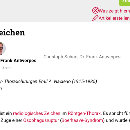
Zit
Was zeigt hier
Artikel erstelle
eichen
Christoph Schad, Dr. Frank Antwerpes
. Frank Antwerpes
 | Ärztin
 Thoraxchirurgen Emil A. Naclerio (1915-1985)
gn
ist ein
radiologisches Zeichen
im
Röntgen-Thorax
. Es spricht fü
Zuge einer
Ösophagusruptur
(
Boerhaave-Syndrom
) und wurde 