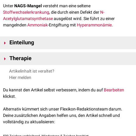
Unter
NAGS-Mangel
versteht man eine seltene
Stoffwechselerkrankung
, die durch einen Defekt der
N-
Acetylglutamatsynthetase
ausgelöst wird. Sie führt zu einer
mangelnden
Ammoniak
-Entgiftung mit
Hyperammonämie
.
Einteilung
partieller NAGS-Mangel
Therapie
vollständiger NAGS-Mangel
Zur Senkung der Ammoniak-Werte kann
N-Carbamylglutamat
eingesetzt
Artikelinhalt ist veraltet?
werden - in Kombination mit einer
eiweißreduzierten
Diät
, sowie der
Hier melden
Einnahme von
Arginin
und
Citrullin
. Dadurch kommt es zu einer
Aktivierung der
Carbamoylphosphat-Synthetase
und zu einer
Du kannst den Artikel selbst verbessern, indem du auf
Bearbeiten
Normalisierung der Hyperammonämie.
klickst.
Alternativ kümmert sich unser Flexikon-Redaktionsteam darum.
Deine zusätzlichen Angaben helfen uns, den Artikel schnell und
vollständig zu aktualisieren: