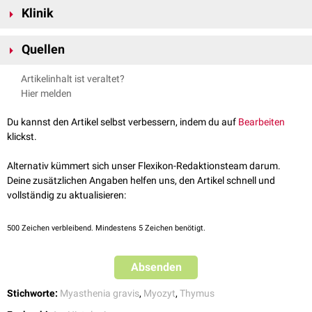
Klinik
[
1
]
können vermutlich
Thymozyten
vor
Apoptose
schützen.
Myoidzellen im Thymus werden mit der Pathogenese der
Myasthenia
Quellen
gravis
in Zusammenhang gebracht.
↑
Le Panse R., Berrih-Ajnin S.
Thymic myoid cells protect thymocytes
Artikelinhalt ist veraltet?
from apoptosis and modulate their differentiation: implication of the
Hier melden
ERK and Akt signaling pathways
, Cell Death Differ. 2005;12(5):463-
472, abgerufen am 20.08.2020
Du kannst den Artikel selbst verbessern, indem du auf
Bearbeiten
klickst.
Alternativ kümmert sich unser Flexikon-Redaktionsteam darum.
Deine zusätzlichen Angaben helfen uns, den Artikel schnell und
vollständig zu aktualisieren:
500
Zeichen verbleibend. Mindestens 5 Zeichen benötigt.
Absenden
Stichworte:
Myasthenia gravis
,
Myozyt
,
Thymus