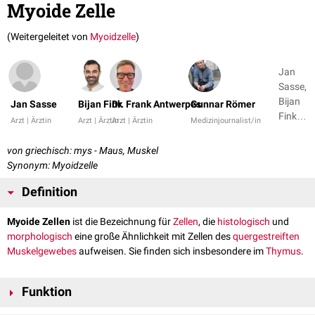
Myoide Zelle
(Weitergeleitet von
Myoidzelle
)
Jan
Sasse,
Bijan
Jan Sasse
Bijan Fink
Dr. Frank Antwerpes
Gunnar Römer
Fink +
Arzt | Ärztin
Arzt | Ärztin
Arzt | Ärztin
Medizinjournalist/in
2
von griechisch: mys - Maus, Muskel
Synonym: Myoidzelle
Definition
Myoide Zellen
ist die Bezeichnung für
Zellen
, die
histologisch
und
morphologisch
eine große Ähnlichkeit mit Zellen des
quergestreiften
Muskelgewebes
aufweisen. Sie finden sich insbesondere im
Thymus
.
Funktion
Die Funktion der myoiden Zellen im Thymus ist derzeit (2020) unklar. Sie