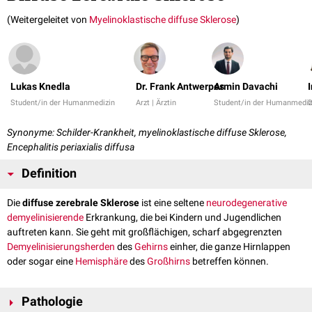
(Weitergeleitet von
Myelinoklastische diffuse Sklerose
)
Lukas Knedla
Dr. Frank Antwerpes
Armin Davachi
Student/in der Humanmedizin
Arzt | Ärztin
Student/in der Humanmediz
Synonyme: Schilder-Krankheit, myelinoklastische diffuse Sklerose,
Encephalitis periaxialis diffusa
Definition
Die
diffuse zerebrale Sklerose
ist eine seltene
neurodegenerative
demyelinisierende
Erkrankung, die bei Kindern und Jugendlichen
auftreten kann. Sie geht mit großflächigen, scharf abgegrenzten
Demyelinisierungsherden
des
Gehirns
einher, die ganze Hirnlappen
oder sogar eine
Hemisphäre
des
Großhirns
betreffen können.
Pathologie