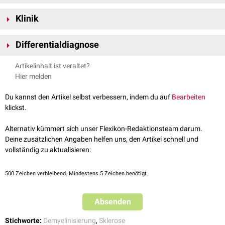
Die monophasische Erkrankung ist durch eine weitreichende
Klinik
Demyelinisierung
im Hemisphärenmarklager gekennzeichnet, die auch
mit einem Absterben von
Axonen
einhergeht. Möglicherweise handelt es
Der Erkrankung verläuft
progredient
und führt zu
Demenzerscheinungen
sich um eine Variante der akuten
multiplen Sklerose
. Einige Fälle lassen
Differentialdiagnose
und einem
letalen
Ausgang. Je nach Lokalisation eines Herdes kann es
sich dem Formenkreis der
Adrenoleukodystrophie
zuordnen.
zu
kortikaler
Blindheit
, kortikaler
Taubheit
,
spastischer
Hemiplegie
oder
Die diffuse zerebrale Sklerose kommt als seltene aber wichtige
Artikelinhalt ist veraltet?
Pseudobulbärparalyse
kommen.
Differentialdiagnose
zur
Multiplen Sklerose
(MS) – vor allem im
Hier melden
Kindesalter – in Frage.
Du kannst den Artikel selbst verbessern, indem du auf
Bearbeiten
klickst.
Alternativ kümmert sich unser Flexikon-Redaktionsteam darum.
Deine zusätzlichen Angaben helfen uns, den Artikel schnell und
vollständig zu aktualisieren:
500
Zeichen verbleibend. Mindestens 5 Zeichen benötigt.
Absenden
Stichworte:
Demyelinisierung
,
Sklerose