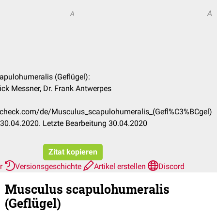
A
A
apulohumeralis (Geflügel):
ick Messner, Dr. Frank Antwerpes
doccheck.com/de/Musculus_scapulohumeralis_(Gefl%C3%BCgel)
30.04.2020. Letzte Bearbeitung 30.04.2020
Zitat kopieren
er
Versionsgeschichte
Artikel erstellen
Discord
Musculus scapulohumeralis
(Geflügel)