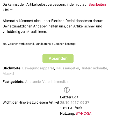
über das
Sprunggelenk
und setzt an der
Basis ossis metatarsalis V
an.
Du kannst den Artikel selbst verbessern, indem du auf
Bearbeiten
klickst.
Funktion
Bei
Kontraktion
bewirkt der Musculus fibularis brevis eine
Beugung
im
Alternativ kümmert sich unser Flexikon-Redaktionsteam darum.
Sprunggelenk.
Deine zusätzlichen Angaben helfen uns, den Artikel schnell und
vollständig zu aktualisieren:
Innervation
Die
motorische
Innervation wird über den
Nervus fibularis profundus
500
Zeichen verbleibend. Mindestens 5 Zeichen benötigt.
gewährleistet.
Absenden
Stichworte:
Bewegungsapparat
,
Haussäugetier
,
Hintergliedmaße
,
Muskel
Fachgebiete:
Anatomie
,
Veterinärmedizin
Letzter Edit:
Wichtiger Hinweis zu diesem Artikel
25.10.2017, 09:37
1.821 Aufrufe
Nutzung:
BY-NC-SA