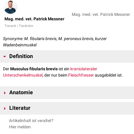
Mag. med. vet. Patrick Messner
Mag. med. vet. Patrick Messner
Tierarzt | Tierärztin
Synonyme: M. fibularis brevis, M. peroneus brevis, kurzer
Wadenbeinmuskel
Definition
Der
Musculus fibularis brevis
ist ein
kraniolateraler
Unterschenkelmuskel
, der nur beim
Fleischfresser
ausgebildet ist.
Anatomie
Der Musculus fibularis brevis ist ein schwacher
Muskel
, der unter dem
Literatur
Musculus fibularis longus
und
Musculus extensor digitalis lateralis
liegt.
Messner, Patrick, Renkin, Maria. Anatomie des aktiven & passiven
Verlauf
Artikelinhalt ist veraltet?
Bewegungsapparates der Haussäugetiere. Band III (Myologie).
Hier melden
Der Muskel entspringt an der
Fibula
, zieht mit seiner langen
Sehne
lateral
Vienna Academic Press, 2017