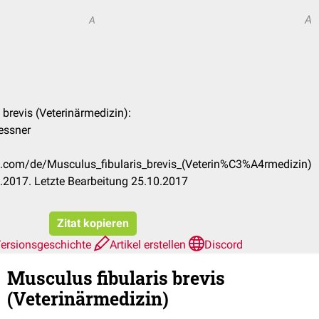
A
A
 brevis (Veterinärmedizin):
essner
ck.com/de/Musculus_fibularis_brevis_(Veterin%C3%A4rmedizin)
.2017. Letzte Bearbeitung 25.10.2017
Zitat kopieren
ersionsgeschichte
Artikel erstellen
Discord
Musculus fibularis brevis
(Veterinärmedizin)