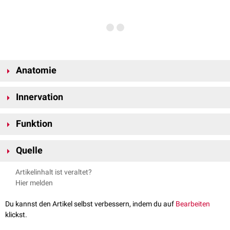
Anatomie
Der Musculus compressor narium minor hat seinen Ursprung am
Innervation
anterioren
Teil des
Cartilago alaris major
. Seine
Fasern
verlaufen nach
kranial
.
Der Musculus compressor narium minor wird durch die Rami temporales
Funktion
und zygomatici des
Nervus facialis
innerviert.
Der Musculus compressor narium minor komprimiert gemeinsam mit der
Quelle
Pars transversa des
Musculus nasalis
das
Nasenloch
.
AnatomyApp –
Compressor narium minor
, abgerufen am
Artikelinhalt ist veraltet?
13.06.2024
Hier melden
Du kannst den Artikel selbst verbessern, indem du auf
Bearbeiten
klickst.