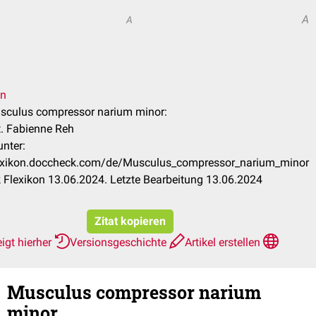
A
A
en
usculus compressor narium minor:
at. Fabienne Reh
unter:
flexikon.doccheck.com/de/Musculus_compressor_narium_minor
Flexikon 13.06.2024. Letzte Bearbeitung 13.06.2024
Zitat kopieren
igt hierher
Versionsgeschichte
Artikel erstellen
Musculus compressor narium
minor