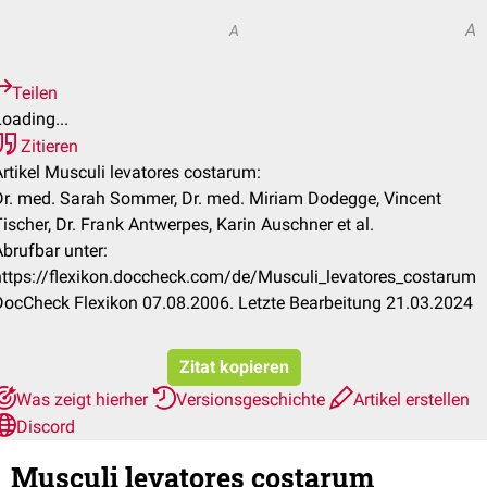
A
A
A
Teilen
oading...
Zitieren
Artikel Musculi levatores costarum:
Dr. med. Sarah Sommer, Dr. med. Miriam Dodegge, Vincent
ischer, Dr. Frank Antwerpes, Karin Auschner et al.
Abrufbar unter:
https://flexikon.doccheck.com/de/Musculi_levatores_costarum
DocCheck Flexikon 07.08.2006. Letzte Bearbeitung 21.03.2024
Zitat kopieren
Was zeigt hierher
Versionsgeschichte
Artikel erstellen
Discord
Musculi levatores costarum