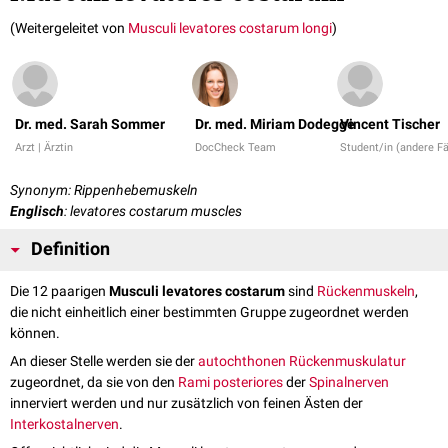
(Weitergeleitet von
Musculi levatores costarum longi
)
Dr. med. Sarah Sommer
Dr. med. Miriam Dodegge
Vincent Tischer
Arzt | Ärztin
DocCheck Team
Student/in (andere F
Synonym: Rippenhebemuskeln
Englisch
: levatores costarum muscles
Definition
Die 12 paarigen
Musculi levatores costarum
sind
Rückenmuskeln
,
die nicht einheitlich einer bestimmten Gruppe zugeordnet werden
können.
An dieser Stelle werden sie der
autochthonen Rückenmuskulatur
zugeordnet, da sie von den
Rami
posteriores
der
Spinalnerven
innerviert werden und nur zusätzlich von feinen Ästen der
Interkostalnerven
.