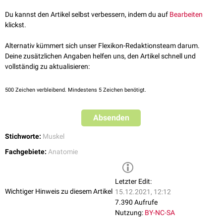
Du kannst den Artikel selbst verbessern, indem du auf
Bearbeiten
Extrinsische Fingerbeuger
klickst.
Musculus flexor digitorum profundus
(FDP)
Musculus flexor digitorum superficialis
(FDS)
Alternativ kümmert sich unser Flexikon-Redaktionsteam darum.
Musculus flexor pollicis longus
(FPL)
Deine zusätzlichen Angaben helfen uns, den Artikel schnell und
vollständig zu aktualisieren:
Intrinsische Fingerbeuger
Musculi lumbricales
500
Zeichen verbleibend. Mindestens 5 Zeichen benötigt.
Musculi interossei
Musculus flexor pollicis brevis
Absenden
Stichworte:
Muskel
Fachgebiete:
Anatomie
Letzter Edit:
Wichtiger Hinweis zu diesem Artikel
15.12.2021, 12:12
7.390 Aufrufe
Nutzung:
BY-NC-SA