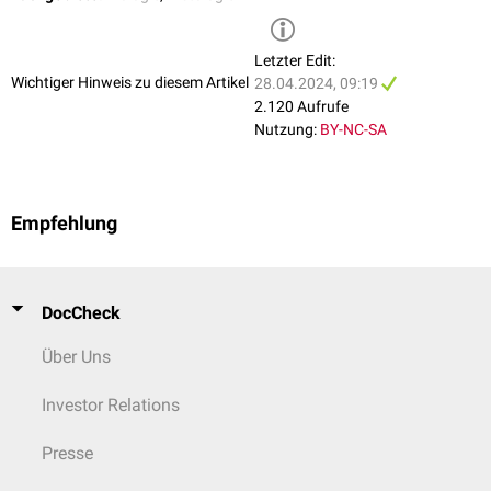
Higher Harmonic Generation
Bei der Higher Harmonic Generation (HHG) wird eine
Letzter Edit:
Frequenzverdopplung (Second HHG) oder Frequenzverdreifachung
Wichtiger Hinweis zu diesem Artikel
28.04.2024, 09:19
(Third HHG) des eingestrahlten Lichts zur Entstehung von
höheren
2.120 Aufrufe
Harmonischen
genutzt. Dies ermöglicht die Bildgebung von nicht-
Nutzung:
BY-NC-SA
behandelten Strukturen ohne
Fluoreszenz
oder
exogene
Marker
.
Außerdem bleibt keine
Energie
in den Strukturen zurück.
Empfehlung
DocCheck
Über Uns
Investor Relations
Presse