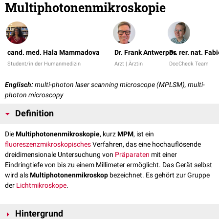
Multiphotonenmikroskopie
cand. med. Hala Mammadova
Dr. Frank Antwerpes
Dr. rer. nat. Fa
Student/in der Humanmedizin
Arzt | Ärztin
DocCheck Team
Englisch:
multi-photon laser scanning microscope (MPLSM), multi-
photon microscopy
Definition
Die
Multiphotonenmikroskopie
, kurz
MPM
, ist ein
fluoreszenzmikroskopisches
Verfahren, das eine hochauflösende
dreidimensionale Untersuchung von
Präparaten
mit einer
Eindringtiefe von bis zu einem Millimeter ermöglicht. Das Gerät selbst
wird als
Multiphotonenmikroskop
bezeichnet. Es gehört zur Gruppe
der
Lichtmikroskope
.
Hintergrund