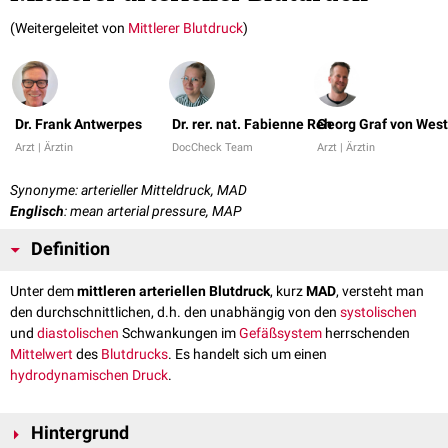
(Weitergeleitet von
Mittlerer Blutdruck
)
Dr. Frank Antwerpes
Dr. rer. nat. Fabienne Reh
Georg Graf von Wes
Arzt | Ärztin
DocCheck Team
Arzt | Ärztin
Synonyme: arterieller Mitteldruck, MAD
Englisch
: mean arterial pressure, MAP
Definition
Unter dem
mittleren arteriellen Blutdruck
, kurz
MAD
, versteht man
den durchschnittlichen, d.h. den unabhängig von den
systolischen
und
diastolischen
Schwankungen im
Gefäßsystem
herrschenden
Mittelwert
des
Blutdrucks
. Es handelt sich um einen
hydrodynamischen Druck
.
Hintergrund