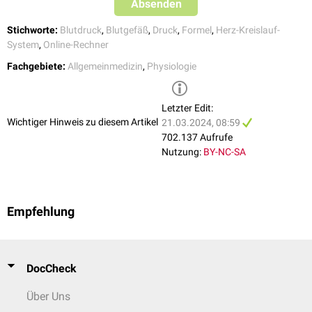
Absenden
Stichworte:
Blutdruck
,
Blutgefäß
,
Druck
,
Formel
,
Herz-Kreislauf-
System
,
Online-Rechner
Fachgebiete:
Allgemeinmedizin
,
Physiologie
Letzter Edit:
Wichtiger Hinweis zu diesem Artikel
21.03.2024, 08:59
702.137 Aufrufe
Nutzung:
BY-NC-SA
Empfehlung
DocCheck
Über Uns