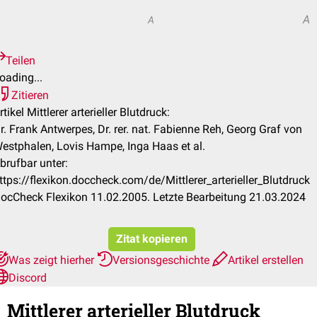
A
A
Teilen
oading...
Zitieren
rtikel Mittlerer arterieller Blutdruck:
r. Frank Antwerpes, Dr. rer. nat. Fabienne Reh, Georg Graf von
estphalen, Lovis Hampe, Inga Haas et al.
brufbar unter:
ttps://flexikon.doccheck.com/de/Mittlerer_arterieller_Blutdruck
ocCheck Flexikon 11.02.2005. Letzte Bearbeitung 21.03.2024
Zitat kopieren
Was zeigt hierher
Versionsgeschichte
Artikel erstellen
Discord
Mittlerer arterieller Blutdruck