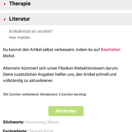
Therapie
Um ein malignes Melanom auszuschließen, muss das Melanoakanthom
Literatur
in toto
entfernt werden. An sich bedarf das Melanoakanthom in der
Regel keiner Therapie, da der Tumor gutartig ist und nur eine Variante der
Altmeyers Enzyklopädie:
Melanoakanthom
. Zuletzt abgerufen am
Artikelinhalt ist veraltet?
harmlosen Verruca seborrhoica darstellt.
23.09.2025
Hier melden
Du kannst den Artikel selbst verbessern, indem du auf
Bearbeiten
klickst.
Alternativ kümmert sich unser Flexikon-Redaktionsteam darum.
Deine zusätzlichen Angaben helfen uns, den Artikel schnell und
vollständig zu aktualisieren:
500
Zeichen verbleibend. Mindestens 5 Zeichen benötigt.
Absenden
Stichworte:
Hauttumor
,
Warze
Fachgebiete:
Dermatologie