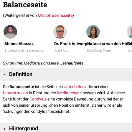
Balanceseite
(Weitergeleitet von
Mediotrusionsseite
)
Ahmed Albazaz
Dr. Frank Antwerpes
Natascha van den Höfel
Dr
Student/in der Zahnmedizin
Arzt | Ärztin
DocCheck Team
Do
Synonyme: Mediotrusionsseite, Leerlaufseite
Definition
Die
Balanceseite
ist die Seite des
Unterkiefers
, die bei einer
Laterotrusion
in Richtung der
Medianebene
bewegt wird. Auf dieser
Seite führt der
Kondylus
eine komplexe Bewegung durch, bei der er
sich von seiner ursprünglichen Position entfernt. Daher wird er als
"schwingender Kondylus" bezeichnet.
Hintergrund