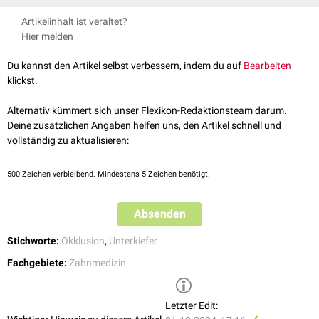
Der schwingende Kondylus führt eine gleitende Bewegung aus, bei der er
Artikelinhalt ist veraltet?
gleichzeitig:
Hier melden
nach
ventral
und
inferior
aus der
Gelenkpfanne
herausgleitet
nach
medial
schwingt
Du kannst den Artikel selbst verbessern, indem du auf
Bearbeiten
klickst.
Die Balanceseite ist während des
Kauens
weniger belastet als die
Arbeitsseite
. Idealerweise sollten auf dieser Seite keine
Okklusalkontakte
Alternativ kümmert sich unser Flexikon-Redaktionsteam darum.
bestehen, um Fehlbelastungen des
Kiefergelenks
und der
Deine zusätzlichen Angaben helfen uns, den Artikel schnell und
Kaumuskulatur
zu vermeiden.
vollständig zu aktualisieren:
500
Zeichen verbleibend. Mindestens 5 Zeichen benötigt.
Absenden
Stichworte:
Okklusion
,
Unterkiefer
Fachgebiete:
Zahnmedizin
Letzter Edit: