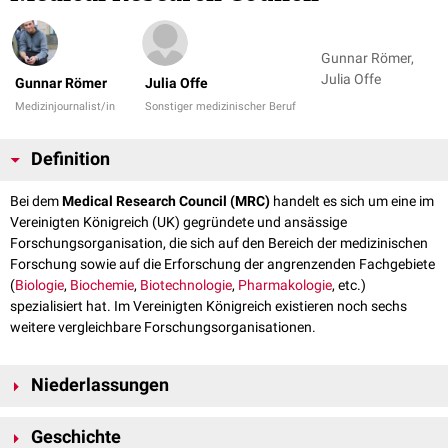
Gunnar Römer,
Julia Offe
Gunnar Römer
Julia Offe
Medizinjournalist/in
Sonstiger medizinischer Beruf
Definition
Bei dem
Medical Research Council (MRC)
handelt es sich um eine im
Vereinigten Königreich (UK) gegründete und ansässige
Forschungsorganisation, die sich auf den Bereich der medizinischen
Forschung sowie auf die Erforschung der angrenzenden Fachgebiete
(
Biologie
,
Biochemie
,
Biotechnologie
,
Pharmakologie
, etc.)
spezialisiert hat. Im Vereinigten Königreich existieren noch sechs
weitere vergleichbare Forschungsorganisationen.
Niederlassungen
Die Hauptsitze der Medical Research Council (MRC) befinden sich in:
Geschichte
Cambridge