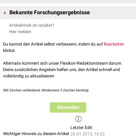
Hammersmith
Die Gründung erfolgte im Jahr 1933 unter dem damaligen Namen
Mill Hill
Bekannte Forschungsergebnisse
Medical Research Committee. Seit 1920 nennt sich die Organisation
Medical Research Council.
Daneben existieren 35 weitere kleinere Einrichtungen auf dem gesamten
Nachweis darüber, dass eine
Rachitis
durch Ernährungsprobleme
Artikelinhalt ist veraltet?
Gebiet des Vereinigten Königreiches. Der Medical Research Council
entsteht
Hier melden
(MRC) unterhält des Weiteren Forschungsstationen bzw. Außenstellen in
Identifikation der
Influenza
als
Viruserkrankung
den afrikanischen Ländern Gambia und Uganda.
Entdeckung des Neurotransmitters
Acetylcholin
Du kannst den Artikel selbst verbessern, indem du auf
Bearbeiten
Entdeckung vom
Penicillin
klickst.
Beweis des Zusammenhanges zwischen der Entstehung von
Lungenkrebs
und dem
Rauchen
Alternativ kümmert sich unser Flexikon-Redaktionsteam darum.
Identifikation der Struktur der
DNA
Deine zusätzlichen Angaben helfen uns, den Artikel schnell und
Entwicklung der
Magnetresonanztomografie
vollständig zu aktualisieren:
Entwicklung von monoklonalen Antikörpern
Im MRC organisierte Naturwissenschaftler und Mediziner bringen es bis
500
Zeichen verbleibend. Mindestens 5 Zeichen benötigt.
heute auf insgesamt 22 Nobelpreise.
Absenden
Letzter Edit:
Wichtiger Hinweis zu diesem Artikel
26.01.2012, 16:23