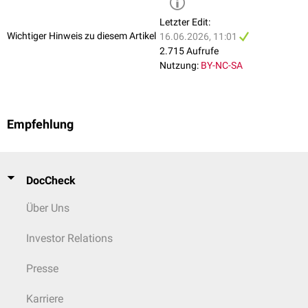
"10007541.10011082.10011085.10000891.10000891"
Letzter Edit:
Der entsprechende rückübersetzte Term lautet "
Herzerkrankungen
(SOC)
Wichtiger Hinweis zu diesem Artikel
16.06.2026, 11:01
→ Erkrankungen der
Koronararterien
(HGLT) →
Ischämische
koronare
2.715 Aufrufe
Herzerkrankungen
(HLT) → Akuter Myokardinfarkt (PT) → Akuter
Nutzung:
BY-NC-SA
Myokardinfarkt (LLT)"
Empfehlung
DocCheck
Über Uns
Investor Relations
Presse
Karriere