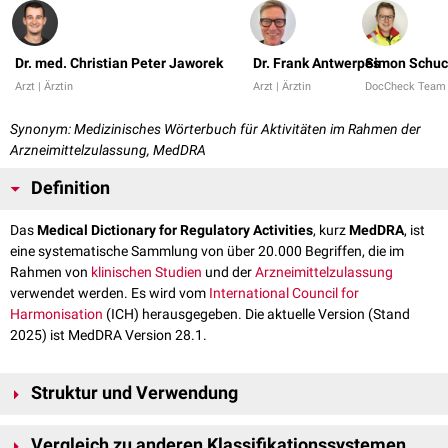
Dr. med. Christian Peter Jaworek
Dr. Frank Antwerpes
Simon Schuc
Arzt | Ärztin
Arzt | Ärztin
DocCheck Team
Synonym: Medizinisches Wörterbuch für Aktivitäten im Rahmen der
Arzneimittelzulassung, MedDRA
Definition
Das
Medical Dictionary for Regulatory Activities
, kurz
MedDRA
, ist
eine systematische Sammlung von über 20.000 Begriffen, die im
Rahmen von
klinischen Studien
und der
Arzneimittelzulassung
verwendet werden. Es wird vom
International Council for
Harmonisation
(ICH) herausgegeben. Die aktuelle Version (Stand
2025) ist MedDRA Version 28.1.
Struktur und Verwendung
Jeder Begriff im MedDRA wird durch einen 8-stelligen Zahlencode
Vergleich zu anderen Klassifikationssystemen
dargestellt. Die Begriffe sind hierarchisch in 5 Ebenen geordnet. Mit einer