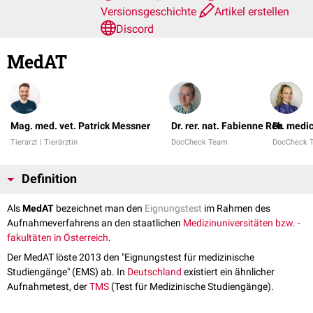
Versionsgeschichte
Artikel erstellen
Discord
MedAT
Mag. med. vet. Patrick Messner
Dr. rer. nat. Fabienne Reh
Dr. medi
Tierarzt | Tierärztin
DocCheck Team
DocCheck 
Definition
Als
MedAT
bezeichnet man den
Eignungstest
im Rahmen des
Aufnahmeverfahrens an den staatlichen
Medizinuniversitäten bzw. -
fakultäten in Österreich
.
Der MedAT löste 2013 den "Eignungstest für medizinische
Studiengänge" (EMS) ab. In
Deutschland
existiert ein ähnlicher
Aufnahmetest, der
TMS
(Test für Medizinische Studiengänge).