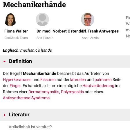
Mechanikerhände
Fi
Wa
m
Fiona Walter
Dr. med. Norbert Ostendorf
Dr. Frank Antwerpes
No
DocCheck Team
Arzt | Ärztin
Arzt | Ärztin
Os
+ 
Englisch
: mechanic’s hands
Definition
Der Begriff
Mechanikerhände
beschreibt das Auftreten von
Hyperkeratosen
und
Fissuren
auf der
lateralen
und
palmaren
Seite
der
Finger
. Es handelt sich um eine mögliche
Hautveränderung
im
Rahmen einer
Dermatomyositis
,
Polymyositis
oder eines
Antisynthetase-Syndroms
.
Literatur
SpringerLink - Mögliche Hautläsionen bei Dermatomyositis
,
Artikelinhalt ist veraltet?