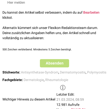
abgerufen am 15.12.2021
Hier melden
Sunderkötter et al.
Dermatologische Differentialdiagnosen von
idiopathischen entzündlichen Muskelerkrankungen
, Akt
Du kannst den Artikel selbst verbessern, indem du auf
Bearbeiten
Rheumatol, 2021
klickst.
Alternativ kümmert sich unser Flexikon-Redaktionsteam darum.
Deine zusätzlichen Angaben helfen uns, den Artikel schnell und
vollständig zu aktualisieren:
500
Zeichen verbleibend. Mindestens 5 Zeichen benötigt.
Absenden
Stichworte:
Antisynthetase-Syndrom
,
Dermatomyositis
,
Polymyositis
Fachgebiete:
Dermatologie
,
Rheumatologie
Letzter Edit:
Wichtiger Hinweis zu diesem Artikel
21.03.2024, 08:59
12.981 Aufrufe