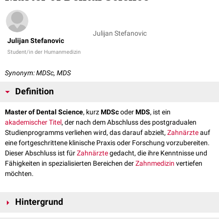
Julijan Stefanovic
Julijan Stefanovic
Student/in der Humanmedizin
Synonym: MDSc, MDS
Definition
Master of Dental Science
, kurz
MDSc
oder
MDS
, ist ein
akademischer Titel
, der nach dem Abschluss des postgradualen
Studienprogramms verliehen wird, das darauf abzielt,
Zahnärzte
auf
eine fortgeschrittene klinische Praxis oder Forschung vorzubereiten.
Dieser Abschluss ist für
Zahnärzte
gedacht, die ihre Kenntnisse und
Fähigkeiten in spezialisierten Bereichen der
Zahnmedizin
vertiefen
möchten.
Hintergrund
Der
Master of Dental Science
ermöglicht es
Zahnärzten
, sich in