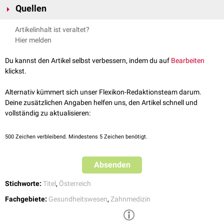
Quellen
verschiedenen Fachgebieten wie
Kieferorthopädie
,
Endodontie
,
Parodontologie
,
Prothetik
und
Oralchirurgie
zu spezialisieren. Das
https://www.uthsc.edu/graduate-health-
Artikelinhalt ist veraltet?
Programm umfasst in der Regel eine Kombination aus
sciences/programs/mds.php
, abgerufen am 10.05.2024
Hier melden
Lehrveranstaltungen, klinischen Rotationen und Forschungsprojekten.
https://www.i-med.ac.at/studium/fort_weiterbildung/CMM.html
,
abgerufen am 10.05.2024
Du kannst den Artikel selbst verbessern, indem du auf
Bearbeiten
klickst.
Alternativ kümmert sich unser Flexikon-Redaktionsteam darum.
Deine zusätzlichen Angaben helfen uns, den Artikel schnell und
vollständig zu aktualisieren:
500
Zeichen verbleibend. Mindestens 5 Zeichen benötigt.
Absenden
Stichworte:
Titel
,
Österreich
Fachgebiete:
Gesundheitswesen
,
Zahnmedizin